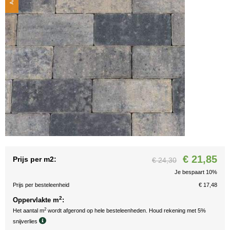
€ 21,85
Prijs per m2:
€ 24,30
Je bespaart 10%
Prijs per besteleenheid
€ 17,48
2
Oppervlakte m
:
2
Het aantal m
wordt afgerond op hele besteleenheden. Houd rekening met 5%
snijverlies