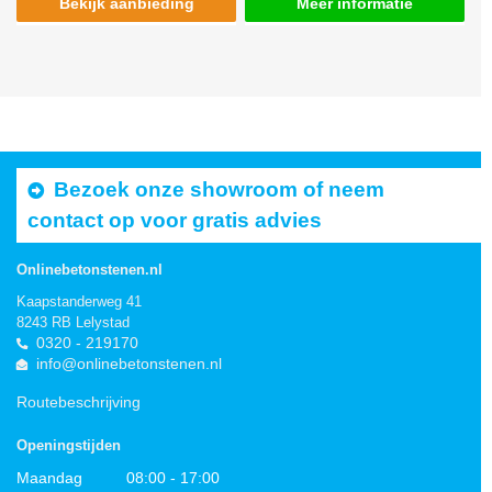
Bekijk aanbieding
Meer informatie
Bezoek onze showroom of neem
contact op voor gratis advies
Onlinebetonstenen.nl
Kaapstanderweg 41
8243 RB Lelystad
0320 - 219170
info@onlinebetonstenen.nl
Routebeschrijving
Openingstijden
Maandag
08:00 - 17:00