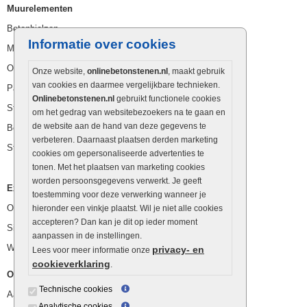
Muurelementen
Betonbielzen
Informatie over cookies
Muurstenen
Opsluitbanden
Onze website,
onlinebetonstenen.nl
, maakt gebruik
van cookies en daarmee vergelijkbare technieken.
Palissaden
Onlinebetonstenen.nl
gebruikt functionele cookies
Stapelblokken
om het gedrag van websitebezoekers na te gaan en
de website aan de hand van deze gegevens te
Betonblokken
verbeteren. Daarnaast plaatsen derden marketing
Stapelstenen
cookies om gepersonaliseerde advertenties te
tonen. Met het plaatsen van marketing cookies
worden persoonsgegevens verwerkt. Je geeft
Extra benodigdheden
toestemming voor deze verwerking wanneer je
Ophoogzand
hieronder een vinkje plaatst. Wil je niet alle cookies
accepteren? Dan kan je dit op ieder moment
Siergrind en siersplit
aanpassen in de instellingen.
Waterafvoer
privacy- en
Lees voor meer informatie onze
cookieverklaring
.
Overig
Technische cookies
Aanbiedingen
Analytische cookies