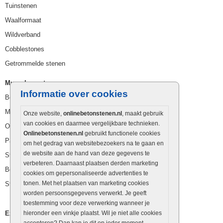
Tuinstenen
Waalformaat
Wildverband
Cobblestones
Getrommelde stenen
Muurelementen
Informatie over cookies
Betonbielzen
Muurstenen
Onze website,
onlinebetonstenen.nl
, maakt gebruik
van cookies en daarmee vergelijkbare technieken.
Opsluitbanden
Onlinebetonstenen.nl
gebruikt functionele cookies
Palissaden
om het gedrag van websitebezoekers na te gaan en
de website aan de hand van deze gegevens te
Stapelblokken
verbeteren. Daarnaast plaatsen derden marketing
Betonblokken
cookies om gepersonaliseerde advertenties te
tonen. Met het plaatsen van marketing cookies
Stapelstenen
worden persoonsgegevens verwerkt. Je geeft
toestemming voor deze verwerking wanneer je
Extra benodigdheden
hieronder een vinkje plaatst. Wil je niet alle cookies
accepteren? Dan kan je dit op ieder moment