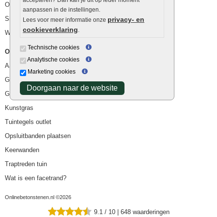
Ophoogzand
aanpassen in de instellingen.
Siergrind en siersplit
privacy- en
Lees voor meer informatie onze
cookieverklaring
.
Waterafvoer
Technische cookies
Overig
Analytische cookies
Aanbiedingen
Marketing cookies
Goedkope bestrating
Doorgaan naar de website
Goedkope tuintegels
Kunstgras
Tuintegels outlet
Opsluitbanden plaatsen
Keerwanden
Traptreden tuin
Wat is een facetrand?
Onlinebetonstenen.nl ©2026
9.1
/
10
|
648
waarderingen