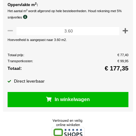
2
Oppervlakte m
:
2
Het aantal m
wordt afgerond op hele besteleenheden. Houd rekening met 5%
snijverlies
Hoeveelheid is aangepast naar 3.60 m2.
Totaal prijs:
€ 77,40
Transportkosten:
€ 99,95
€
177,35
Totaal:
Direct leverbaar
In winkelwagen