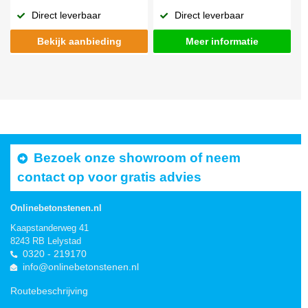
Direct leverbaar
Direct leverbaar
Bekijk aanbieding
Meer informatie
Bezoek onze showroom of neem
contact op voor gratis advies
Onlinebetonstenen.nl
Kaapstanderweg 41
8243 RB Lelystad
0320 - 219170
info@onlinebetonstenen.nl
Routebeschrijving