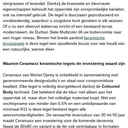
siergrassen of lavendel. Dankzij de krasvaste en kleurvaste
eigenschappen behoudt het oppervlak zijn oorspronkelijke karakter,
ook na intensief gebruik. De tegel is duurzaam geproduceerd en
vorstbestendig, waardoor u zorgeloos kunt genieten in elk seizoen.
Of u nu een sfeervol dakterras inricht of een bestaand terras
moderniseert, de Durban Slate Multicolor tilt uw buitenruimte naar
een hoger niveau. Binnen het brede aanbod
keramische
terrastegels
is deze tegel een opvallende keuze voor wie houdt van
een natuurlijke, warme sfeer.
Waarom Ceramaxx keramische tegels de investering waard zijn
Ceramaxx van Michel Oprey is ontwikkeld in samenwerking met
gerenommeerde designstudio's en staat voor compromisloze
kwaliteit. Elke tegel is volledig doorgekleurd dankzij de
Coloured
Body
techniek. Dat betekent dat de kleur niet alleen aan het
oppervlak zit, maar door het volledige materiaal loopt. Met een
vochtopname van minder dan 0,5% en een antislipwaarde van
minimaal R11 is deze tegel bestand tegen alle
weersomstandigheden. De verwachte levensduur van 30 tot 50 jaar
maakt Ceramaxx een investering voor de komende decennia.
Naast de 80x80 cm variant is de lijn ook verkrijgbaar in formaten