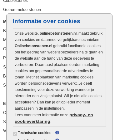
Cobblestones
Getrommelde stenen
Informatie over cookies
Muurelementen
Betonbielzen
Onze website,
onlinebetonstenen.nl
, maakt gebruik
Muurstenen
van cookies en daarmee vergelijkbare technieken.
Onlinebetonstenen.nl
gebruikt functionele cookies
Opsluitbanden
om het gedrag van websitebezoekers na te gaan en
Palissaden
de website aan de hand van deze gegevens te
verbeteren. Daarnaast plaatsen derden marketing
Stapelblokken
cookies om gepersonaliseerde advertenties te
Betonblokken
tonen. Met het plaatsen van marketing cookies
worden persoonsgegevens verwerkt. Je geeft
Stapelstenen
toestemming voor deze verwerking wanneer je
hieronder een vinkje plaatst. Wil je niet alle cookies
accepteren? Dan kan je dit op ieder moment
Extra benodigdheden
aanpassen in de instellingen.
Ophoogzand
privacy- en
Lees voor meer informatie onze
cookieverklaring
Siergrind en siersplit
.
Waterafvoer
Technische cookies