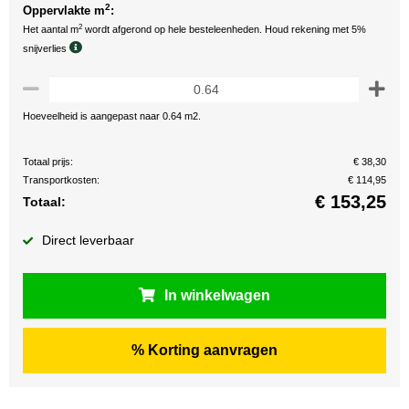
2
Oppervlakte m
:
2
Het aantal m
wordt afgerond op hele besteleenheden. Houd rekening met 5%
snijverlies
Hoeveelheid is aangepast naar 0.64 m2.
Totaal prijs:
€ 38,30
Transportkosten:
€ 114,95
€
153,25
Totaal:
Direct leverbaar
In winkelwagen
% Korting aanvragen