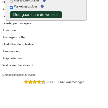
Analytische cookies
Overig
Marketing cookies
Aanbiedingen
Doorgaan naar de website
Goedkope bestrating
Goedkope tuintegels
Kunstgras
Tuintegels outlet
Opsluitbanden plaatsen
Keerwanden
Traptreden tuin
Wat is een facetrand?
Onlinebetonstenen.nl ©2026
9.1
/
10
|
648
waarderingen