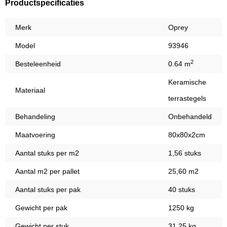
Productspecificaties
Merk
Oprey
Model
93946
2
Besteleenheid
0.64 m
Keramische
Materiaal
terrastegels
Behandeling
Onbehandeld
Maatvoering
80x80x2cm
Aantal stuks per m2
1,56 stuks
Aantal m2 per pallet
25,60 m2
Aantal stuks per pak
40 stuks
Gewicht per pak
1250 kg
Gewicht per stuk
31,25 kg