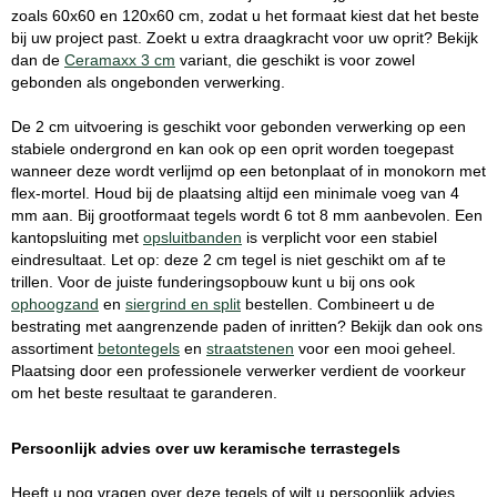
zoals 60x60 en 120x60 cm, zodat u het formaat kiest dat het beste
bij uw project past. Zoekt u extra draagkracht voor uw oprit? Bekijk
dan de
Ceramaxx 3 cm
variant, die geschikt is voor zowel
gebonden als ongebonden verwerking.
De 2 cm uitvoering is geschikt voor gebonden verwerking op een
stabiele ondergrond en kan ook op een oprit worden toegepast
wanneer deze wordt verlijmd op een betonplaat of in monokorn met
flex-mortel. Houd bij de plaatsing altijd een minimale voeg van 4
mm aan. Bij grootformaat tegels wordt 6 tot 8 mm aanbevolen. Een
kantopsluiting met
opsluitbanden
is verplicht voor een stabiel
eindresultaat. Let op: deze 2 cm tegel is niet geschikt om af te
trillen. Voor de juiste funderingsopbouw kunt u bij ons ook
ophoogzand
en
siergrind en split
bestellen. Combineert u de
bestrating met aangrenzende paden of inritten? Bekijk dan ook ons
assortiment
betontegels
en
straatstenen
voor een mooi geheel.
Plaatsing door een professionele verwerker verdient de voorkeur
om het beste resultaat te garanderen.
Persoonlijk advies over uw keramische terrastegels
Heeft u nog vragen over deze tegels of wilt u persoonlijk advies