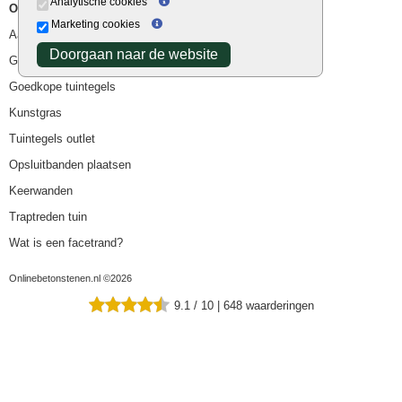
Analytische cookies
Overig
Marketing cookies
Aanbiedingen
Doorgaan naar de website
Goedkope bestrating
Goedkope tuintegels
Kunstgras
Tuintegels outlet
Opsluitbanden plaatsen
Keerwanden
Traptreden tuin
Wat is een facetrand?
Onlinebetonstenen.nl ©2026
9.1
/
10
|
648
waarderingen