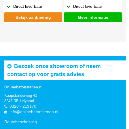
Direct leverbaar
Direct leverbaar
Bekijk aanbieding
Meer informatie
Bezoek onze showroom of neem
contact op voor gratis advies
Onlinebetonstenen.nl
Kaapstanderweg 41
8243 RB Lelystad
0320 - 219170
info@onlinebetonstenen.nl
Routebeschrijving