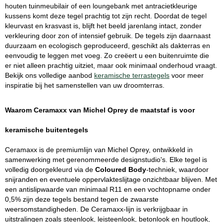
houten tuinmeubilair of een loungebank met antracietkleurige
kussens komt deze tegel prachtig tot zijn recht. Doordat de tegel
kleurvast en krasvast is, blijft het beeld jarenlang intact, zonder
verkleuring door zon of intensief gebruik. De tegels zijn daarnaast
duurzaam en ecologisch geproduceerd, geschikt als dakterras en
eenvoudig te leggen met voeg. Zo creëert u een buitenruimte die
er niet alleen prachtig uitziet, maar ook minimaal onderhoud vraagt.
Bekijk ons volledige aanbod
keramische terrastegels
voor meer
inspiratie bij het samenstellen van uw droomterras.
Waarom Ceramaxx van Michel Oprey de maatstaf is voor
keramische buitentegels
Ceramaxx is de premiumlijn van Michel Oprey, ontwikkeld in
samenwerking met gerenommeerde designstudio's. Elke tegel is
volledig doorgekleurd via de
Coloured Body
-techniek, waardoor
snijranden en eventuele oppervlakteslijtage onzichtbaar blijven. Met
een antislipwaarde van minimaal R11 en een vochtopname onder
0,5% zijn deze tegels bestand tegen de zwaarste
weersomstandigheden. De Ceramaxx-lijn is verkrijgbaar in
uitstralingen zoals steenlook, leisteenlook, betonlook en houtlook,