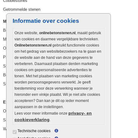
Cobblestones
Getrommelde stenen
Informatie over cookies
Muurelementen
Betonbielzen
Onze website,
onlinebetonstenen.nl
, maakt gebruik
Muurstenen
van cookies en daarmee vergelijkbare technieken.
Onlinebetonstenen.nl
gebruikt functionele cookies
Opsluitbanden
om het gedrag van websitebezoekers na te gaan en
Palissaden
de website aan de hand van deze gegevens te
verbeteren. Daarnaast plaatsen derden marketing
Stapelblokken
cookies om gepersonaliseerde advertenties te
Betonblokken
tonen. Met het plaatsen van marketing cookies
worden persoonsgegevens verwerkt. Je geeft
Stapelstenen
toestemming voor deze verwerking wanneer je
hieronder een vinkje plaatst. Wil je niet alle cookies
accepteren? Dan kan je dit op ieder moment
Extra benodigdheden
aanpassen in de instellingen.
Ophoogzand
privacy- en
Lees voor meer informatie onze
cookieverklaring
Siergrind en siersplit
.
Waterafvoer
Technische cookies