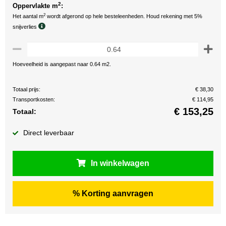
2
Oppervlakte m
:
2
Het aantal m
wordt afgerond op hele besteleenheden. Houd rekening met 5%
snijverlies
Hoeveelheid is aangepast naar 0.64 m2.
Totaal prijs:
€ 38,30
Transportkosten:
€ 114,95
€
153,25
Totaal:
Direct leverbaar
In winkelwagen
% Korting aanvragen