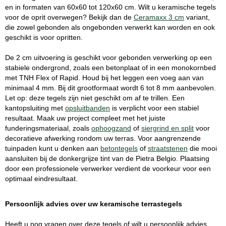
en in formaten van 60x60 tot 120x60 cm. Wilt u keramische tegels
voor de oprit overwegen? Bekijk dan de
Ceramaxx 3 cm
variant,
die zowel gebonden als ongebonden verwerkt kan worden en ook
geschikt is voor opritten.
De 2 cm uitvoering is geschikt voor gebonden verwerking op een
stabiele ondergrond, zoals een betonplaat of in een monokornbed
met TNH Flex of Rapid. Houd bij het leggen een voeg aan van
minimaal 4 mm. Bij dit grootformaat wordt 6 tot 8 mm aanbevolen.
Let op: deze tegels zijn niet geschikt om af te trillen. Een
kantopsluiting met
opsluitbanden
is verplicht voor een stabiel
resultaat. Maak uw project compleet met het juiste
funderingsmateriaal, zoals
ophoogzand
of
siergrind en split
voor
decoratieve afwerking rondom uw terras. Voor aangrenzende
tuinpaden kunt u denken aan
betontegels
of
straatstenen
die mooi
aansluiten bij de donkergrijze tint van de Pietra Belgio. Plaatsing
door een professionele verwerker verdient de voorkeur voor een
optimaal eindresultaat.
Persoonlijk advies over uw keramische terrastegels
Heeft u nog vragen over deze tegels of wilt u persoonlijk advies