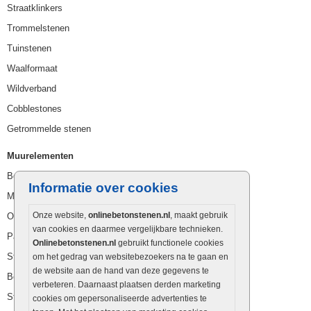
Straatklinkers
Trommelstenen
Tuinstenen
Waalformaat
Wildverband
Cobblestones
Getrommelde stenen
Muurelementen
Betonbielzen
Informatie over cookies
Muurstenen
Onze website,
onlinebetonstenen.nl
, maakt gebruik
Opsluitbanden
van cookies en daarmee vergelijkbare technieken.
Palissaden
Onlinebetonstenen.nl
gebruikt functionele cookies
Stapelblokken
om het gedrag van websitebezoekers na te gaan en
de website aan de hand van deze gegevens te
Betonblokken
verbeteren. Daarnaast plaatsen derden marketing
Stapelstenen
cookies om gepersonaliseerde advertenties te