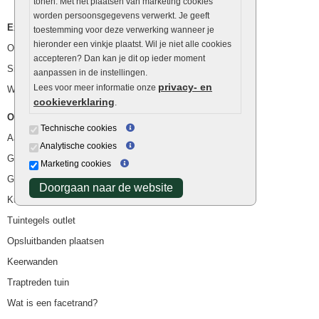
tonen. Met het plaatsen van marketing cookies
worden persoonsgegevens verwerkt. Je geeft
Extra benodigdheden
toestemming voor deze verwerking wanneer je
hieronder een vinkje plaatst. Wil je niet alle cookies
Ophoogzand
accepteren? Dan kan je dit op ieder moment
Siergrind en siersplit
aanpassen in de instellingen.
privacy- en
Lees voor meer informatie onze
Waterafvoer
cookieverklaring
.
Overig
Technische cookies
Aanbiedingen
Analytische cookies
Goedkope bestrating
Marketing cookies
Goedkope tuintegels
Doorgaan naar de website
Kunstgras
Tuintegels outlet
Opsluitbanden plaatsen
Keerwanden
Traptreden tuin
Wat is een facetrand?