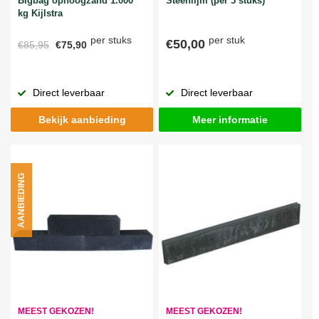
Bigbag ophoogzand 1.000
Steenlijm (per 5 stuks)
kg Kijlstra
per stuks
per stuk
€50,00
€85,95
€75,90
Direct leverbaar
Direct leverbaar
Bekijk aanbieding
Meer informatie
AANBIEDING
MEEST GEKOZEN!
MEEST GEKOZEN!