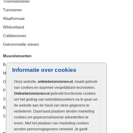
Trommelstenen
Tuinstenen
Waalformaat
Wildverband
Cobblestones
Getrommelde stenen
Muurelementen
Betonbielzen
Informatie over cookies
Muurstenen
Opsluitbanden
Onze website,
onlinebetonstenen.nl
, maakt gebruik
van cookies en daarmee vergelijkbare technieken.
Palissaden
Onlinebetonstenen.nl
gebruikt functionele cookies
Stapelblokken
om het gedrag van websitebezoekers na te gaan en
de website aan de hand van deze gegevens te
Betonblokken
verbeteren. Daarnaast plaatsen derden marketing
Stapelstenen
cookies om gepersonaliseerde advertenties te
tonen. Met het plaatsen van marketing cookies
worden persoonsgegevens verwerkt. Je geeft