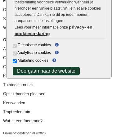
Extra benodigdheden
toestemming voor deze verwerking wanneer je
hieronder een vinkje plaatst. Wil je niet alle cookies
Ophoogzand
accepteren? Dan kan je dit op ieder moment
Siergrind en siersplit
aanpassen in de instellingen.
privacy- en
Lees voor meer informatie onze
Waterafvoer
cookieverklaring
.
Overig
Technische cookies
Aanbiedingen
Analytische cookies
Goedkope bestrating
Marketing cookies
Goedkope tuintegels
Doorgaan naar de website
Kunstgras
Tuintegels outlet
Opsluitbanden plaatsen
Keerwanden
Traptreden tuin
Wat is een facetrand?
Onlinebetonstenen.nl ©2026