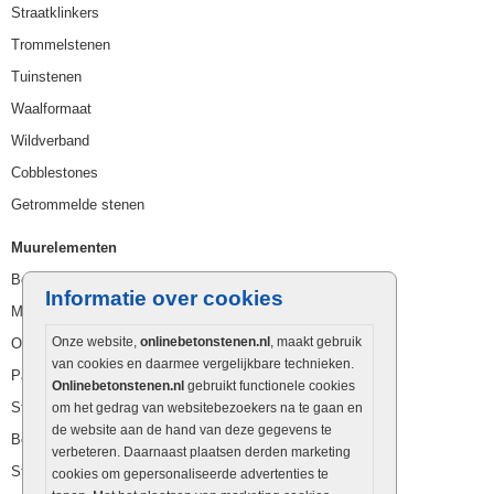
Straatklinkers
Trommelstenen
Tuinstenen
Waalformaat
Wildverband
Cobblestones
Getrommelde stenen
Muurelementen
Betonbielzen
Informatie over cookies
Muurstenen
Onze website,
onlinebetonstenen.nl
, maakt gebruik
Opsluitbanden
van cookies en daarmee vergelijkbare technieken.
Palissaden
Onlinebetonstenen.nl
gebruikt functionele cookies
Stapelblokken
om het gedrag van websitebezoekers na te gaan en
de website aan de hand van deze gegevens te
Betonblokken
verbeteren. Daarnaast plaatsen derden marketing
Stapelstenen
cookies om gepersonaliseerde advertenties te