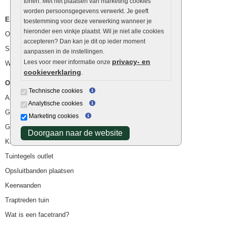
tonen. Met het plaatsen van marketing cookies
worden persoonsgegevens verwerkt. Je geeft
Extra benodigdheden
toestemming voor deze verwerking wanneer je
hieronder een vinkje plaatst. Wil je niet alle cookies
Ophoogzand
accepteren? Dan kan je dit op ieder moment
Siergrind en siersplit
aanpassen in de instellingen.
privacy- en
Lees voor meer informatie onze
Waterafvoer
cookieverklaring
.
Overig
Technische cookies
Aanbiedingen
Analytische cookies
Goedkope bestrating
Marketing cookies
Goedkope tuintegels
Doorgaan naar de website
Kunstgras
Tuintegels outlet
Opsluitbanden plaatsen
Keerwanden
Traptreden tuin
Wat is een facetrand?