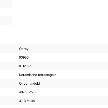
Oprey
93953
2
0.32 m
Keramische terrastegels
Onbehandeld
40x80x2cm
3,13 stuks