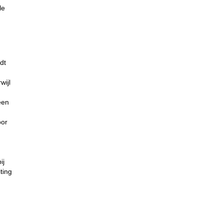
le
dt
wijl
een
oor
ij
ting