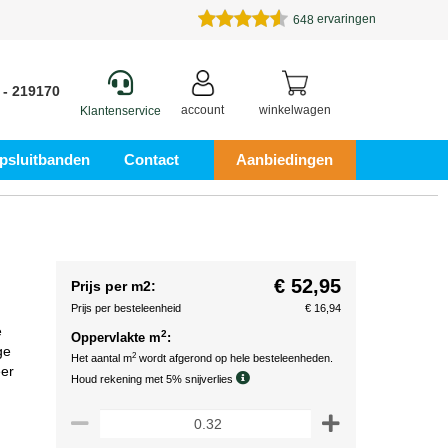
ervaringen
648
 - 219170
account
winkelwagen
Klantenservice
psluitbanden
Contact
Aanbiedingen
€ 52,95
Prijs per m2:
Prijs per besteleenheid
€ 16,94
e
2
Oppervlakte m
:
ge
2
Het aantal m
wordt afgerond op hele besteleenheden.
eer
Houd rekening met 5% snijverlies