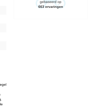
gebaseerd op
663
ervaringen
egel
n
g.
de