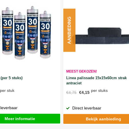
AANBIEDING
MEEST GEKOZEN!
Linea palissade 15x15x60cm strak
(per 5 stuks)
antraciet
per stuks
per stuk
€4,75
€4,15
 leverbaar
Direct leverbaar
Meer informatie
Bekijk aanbieding