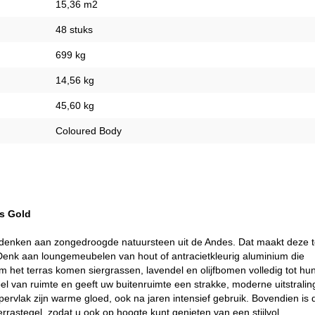
15,36 m2
48 stuks
699 kg
14,56 kg
45,60 kg
Coloured Body
es Gold
denken aan zongedroogde natuursteen uit de Andes. Dat maakt deze t
g. Denk aan loungemeubelen van hout of antracietkleurig aluminium die
het terras komen siergrassen, lavendel en olijfbomen volledig tot hu
el van ruimte en geeft uw buitenruimte een strakke, moderne uitstralin
pervlak zijn warme gloed, ook na jaren intensief gebruik. Bovendien is 
rrastegel, zodat u ook op hoogte kunt genieten van een stijlvol