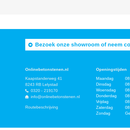
Bezoek onze showroom of neem cont
Onlinebetonstenen.nl
Openingstijden
Kaapstanderweg 41
Maandag
08
Dinsdag
08
8243 RB Lelystad
Woensdag
08
0320 - 219170
Donderdag
08
info@onlinebetonstenen.nl
Vrijdag
08
Routebeschrijving
Zaterdag
08
Zondag
Ge