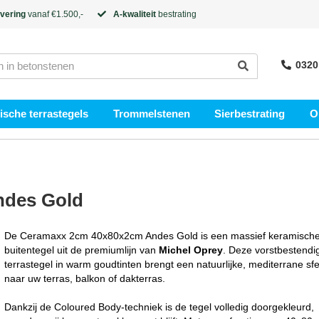
evering
vanaf €1.500,-
A-kwaliteit
bestrating
0320
sche terrastegels
Trommelstenen
Sierbestrating
O
ndes Gold
De Ceramaxx 2cm 40x80x2cm Andes Gold is een massief keramisch
buitentegel uit de premiumlijn van
Michel Oprey
. Deze vorstbestendi
terrastegel in warm goudtinten brengt een natuurlijke, mediterrane sf
naar uw terras, balkon of dakterras.
Dankzij de Coloured Body-techniek is de tegel volledig doorgekleurd,