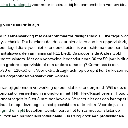
sche terrastegels
voor meer inspiratie bij het samenstellen van uw idea
 voor decennia zijn
ld in samenwerking met gerenommeerde designstudio's. Elke tegel wor
dy
-techniek. Dat betekent dat de kleur niet alleen aan het oppervlak zit,
een tegel die vrijwel niet te onderscheiden is van echte natuursteen, ter
antislipwaarde van minimaal R11 biedt. Daardoor is de Andes Gold
gste winters. Met een verwachte levensduur van 30 tot 50 jaar is dit 
 een grotere oppervlakte of een andere afmeting? Ceramaxx is ook
0x30 en 120x60 cm. Voor extra draagkracht op de oprit kunt u kiezen v
 als ongebonden verwerkt kan worden.
terras bij gebonden verwerking op een stabiele ondergrond. Wilt u deze
etonplaat of verwerking in monokorn met TNH Flex/Rapid vereist. Houd b
maat tegels is 6 tot 8 mm aanbevolen. Vergeet niet dat een kantopslui
aat. Let op: deze tegel is niet geschikt om af te trillen. Voor de juiste
ergrind en split
bestellen. Combineert u het terras met aansluitende
n
voor een harmonieus totaalbeeld. Plaatsing door een professionele