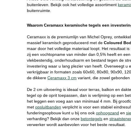
buitenleven. Bekijk ook het volledige assortiment
kerami
buitenruimte.
Waarom Ceramaxx keramische tegels een investering
Ceramaxx is de premiumlijn van Michel Oprey, ontwikke
massief keramisch geproduceerd met de
Coloured Bo
maar door het volledige materiaal loopt. Het resultaat is 
zij een vochtopname van minder dan 0,5% heeft en een 
vlekbestendig, onderhoudsarm en bestand tegen de stren
investering waar u lang plezier van heeft. Overweegt u
verkrijgbaar in formaten zoals 60x60, 80x80, 90x90, 12
de dikkere
Ceramaxx 3 cm
variant, die zowel gebonden
De 2 cm uitvoering is ideaal voor terras, balkon en dak
tegel op de oprit toepassen, dan is verlijming op een b
het leggen een voeg aan van minimaal 4 mm. Bij grootfor
met
opsluitbanden
verplicht is voor een stabiel eindresult
funderingsopbouw kunt u bij ons ook
ophoogzand
en
si
verharding? Bekijk dan onze
betontegels
en
straatstene
verwerker wordt aanbevolen voor het beste resultaat.