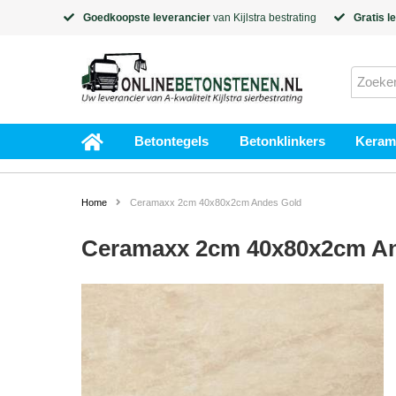
Goedkoopste leverancier
van
Kijlstra
bestrating
Gratis l
Betontegels
Betonklinkers
Kerami
Home
Ceramaxx 2cm 40x80x2cm Andes Gold
Ceramaxx 2cm 40x80x2cm A