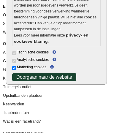
worden persoonsgegevens verwerkt. Je geeft
Extra benodigdheden
toestemming voor deze verwerking wanneer je
Ophoogzand
hieronder een vinkje plaatst. Wil je niet alle cookies
accepteren? Dan kan je dit op ieder moment
Siergrind en siersplit
aanpassen in de instellingen.
Waterafvoer
privacy- en
Lees voor meer informatie onze
cookieverklaring
.
Overig
Aanbiedingen
Technische cookies
Analytische cookies
Goedkope bestrating
Marketing cookies
Goedkope tuintegels
Doorgaan naar de website
Kunstgras
Tuintegels outlet
Opsluitbanden plaatsen
Keerwanden
Traptreden tuin
Wat is een facetrand?
Onlinebetonstenen.nl ©2026