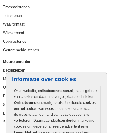
Trommelstenen
Tuinstenen
Waalformaat
Wildverband
Cobblestones
Getrommelde stenen
Muurelementen
Betonbielzen
Informatie over cookies
Muurstenen
Opsluitbanden
Onze website,
onlinebetonstenen.nl
, maakt gebruik
Palissaden
van cookies en daarmee vergelijkbare technieken.
Onlinebetonstenen.nl
gebruikt functionele cookies
Stapelblokken
om het gedrag van websitebezoekers na te gaan en
Betonblokken
de website aan de hand van deze gegevens te
verbeteren. Daarnaast plaatsen derden marketing
Stapelstenen
cookies om gepersonaliseerde advertenties te
tonen. Met het plaatsen van marketing cookies