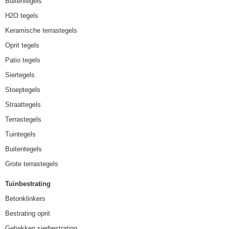
Buitentegels
H2O tegels
Keramische terrastegels
Oprit tegels
Patio tegels
Siertegels
Stoeptegels
Straattegels
Terrastegels
Tuintegels
Buitentegels
Grote terrastegels
Tuinbestrating
Betonklinkers
Bestrating oprit
Gebakken sierbestrating