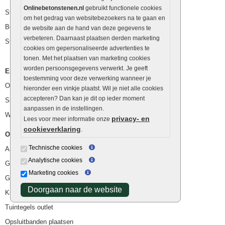
Onlinebetonstenen.nl
gebruikt functionele cookies
Stapelblokken
om het gedrag van websitebezoekers na te gaan en
Betonblokken
de website aan de hand van deze gegevens te
verbeteren. Daarnaast plaatsen derden marketing
Stapelstenen
cookies om gepersonaliseerde advertenties te
tonen. Met het plaatsen van marketing cookies
worden persoonsgegevens verwerkt. Je geeft
Extra benodigdheden
toestemming voor deze verwerking wanneer je
Ophoogzand
hieronder een vinkje plaatst. Wil je niet alle cookies
accepteren? Dan kan je dit op ieder moment
Siergrind en siersplit
aanpassen in de instellingen.
Waterafvoer
privacy- en
Lees voor meer informatie onze
cookieverklaring
.
Overig
Technische cookies
Aanbiedingen
Analytische cookies
Goedkope bestrating
Marketing cookies
Goedkope tuintegels
Doorgaan naar de website
Kunstgras
Tuintegels outlet
Opsluitbanden plaatsen