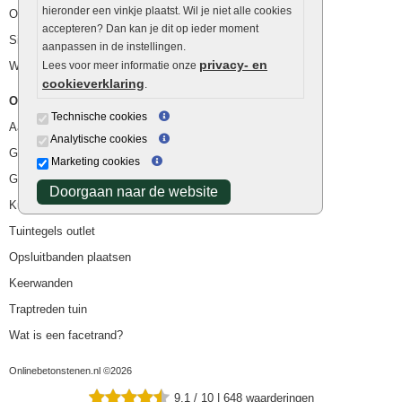
hieronder een vinkje plaatst. Wil je niet alle cookies
Ophoogzand
accepteren? Dan kan je dit op ieder moment
Siergrind en siersplit
aanpassen in de instellingen.
privacy- en
Waterafvoer
Lees voor meer informatie onze
cookieverklaring
.
Overig
Technische cookies
Aanbiedingen
Analytische cookies
Goedkope bestrating
Marketing cookies
Goedkope tuintegels
Doorgaan naar de website
Kunstgras
Tuintegels outlet
Opsluitbanden plaatsen
Keerwanden
Traptreden tuin
Wat is een facetrand?
Onlinebetonstenen.nl ©2026
9.1
/
10
|
648
waarderingen