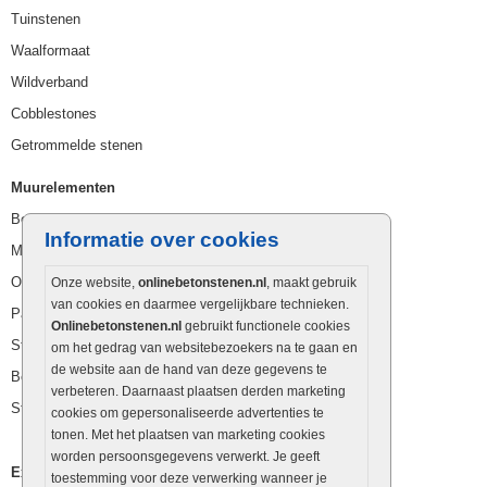
Tuinstenen
Waalformaat
Wildverband
Cobblestones
Getrommelde stenen
Muurelementen
Betonbielzen
Informatie over cookies
Muurstenen
Opsluitbanden
Onze website,
onlinebetonstenen.nl
, maakt gebruik
van cookies en daarmee vergelijkbare technieken.
Palissaden
Onlinebetonstenen.nl
gebruikt functionele cookies
Stapelblokken
om het gedrag van websitebezoekers na te gaan en
de website aan de hand van deze gegevens te
Betonblokken
verbeteren. Daarnaast plaatsen derden marketing
Stapelstenen
cookies om gepersonaliseerde advertenties te
tonen. Met het plaatsen van marketing cookies
worden persoonsgegevens verwerkt. Je geeft
Extra benodigdheden
toestemming voor deze verwerking wanneer je