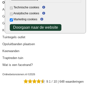
Overig
Technische cookies
Aanbiedingen
Analytische cookies
Goedkope bestrating
Marketing cookies
Goedkope tuintegels
Doorgaan naar de website
Kunstgras
Tuintegels outlet
Opsluitbanden plaatsen
Keerwanden
Traptreden tuin
Wat is een facetrand?
Onlinebetonstenen.nl ©2026
9.1
/
10
|
648
waarderingen