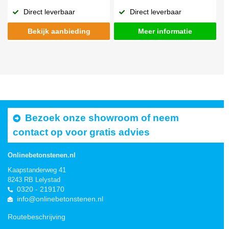
Direct leverbaar
Direct leverbaar
Bekijk aanbieding
Meer informatie
Bezoek onze showroom of neem
contact op voor gratis advies
Onlinebetonstenen.nl
Kaapstanderweg 41
8243 RB Lelystad
0320 - 219170
info@onlinebetonstenen.nl
Routebeschrijving