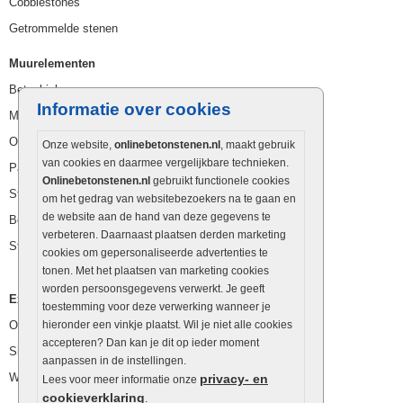
Cobblestones
Getrommelde stenen
Muurelementen
Betonbielzen
Informatie over cookies
Muurstenen
Opsluitbanden
Onze website,
onlinebetonstenen.nl
, maakt gebruik
van cookies en daarmee vergelijkbare technieken.
Palissaden
Onlinebetonstenen.nl
gebruikt functionele cookies
Stapelblokken
om het gedrag van websitebezoekers na te gaan en
de website aan de hand van deze gegevens te
Betonblokken
verbeteren. Daarnaast plaatsen derden marketing
Stapelstenen
cookies om gepersonaliseerde advertenties te
tonen. Met het plaatsen van marketing cookies
worden persoonsgegevens verwerkt. Je geeft
Extra benodigdheden
toestemming voor deze verwerking wanneer je
Ophoogzand
hieronder een vinkje plaatst. Wil je niet alle cookies
accepteren? Dan kan je dit op ieder moment
Siergrind en siersplit
aanpassen in de instellingen.
Waterafvoer
privacy- en
Lees voor meer informatie onze
cookieverklaring
.