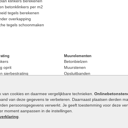
lan klinkers berekenen
n betonklinkers per m2
eid tegels berekenen
nder overkapping
che tegels schoonmaken
rating
Muurelementen
nkers
Betonbielzen
g oprit
Muurstenen
 sierbestrating
Opsluitbanden
rating
Palissaden
bestrating
Stapelblokken
enen
Betonblokken
k van cookies en daarmee vergelijkbare technieken.
Onlinebetonsten
nkers
Stapelstenen
hand van deze gegevens te verbeteren. Daarnaast plaatsen derden mar
stenen
orden persoonsgegevens verwerkt. Je geeft toestemming voor deze verwe
en
eder moment aanpassen in de instellingen.
Extra benodigdheden
maat
verklaring
.
Ophoogzand
band
Siergrind en siersplit
tones