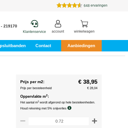
ervaringen
648
 - 219170
account
winkelwagen
Klantenservice
psluitbanden
Contact
Aanbiedingen
€ 38,95
Prijs per m2:
Prijs per besteleenheid
€ 28,04
2
Oppervlakte m
:
2
Het aantal m
wordt afgerond op hele besteleenheden.
Houd rekening met 5% snijverlies