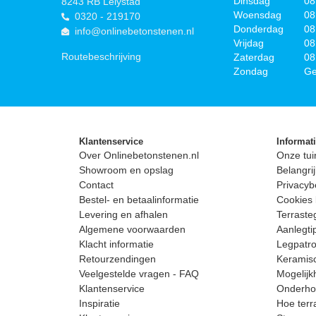
Dinsdag
08
8243 RB Lelystad
Woensdag
08
0320 - 219170
Donderdag
08
info@onlinebetonstenen.nl
Vrijdag
08
Routebeschrijving
Zaterdag
08
Zondag
Ge
Klantenservice
Informat
Over Onlinebetonstenen.nl
Onze tui
Showroom en opslag
Belangrij
Contact
Privacyb
Bestel- en betaalinformatie
Cookies 
Levering en afhalen
Terrast
Algemene voorwaarden
Aanlegti
Klacht informatie
Legpatro
Retourzendingen
Keramisc
Veelgestelde vragen - FAQ
Mogelijk
Klantenservice
Onderhou
Inspiratie
Hoe terr