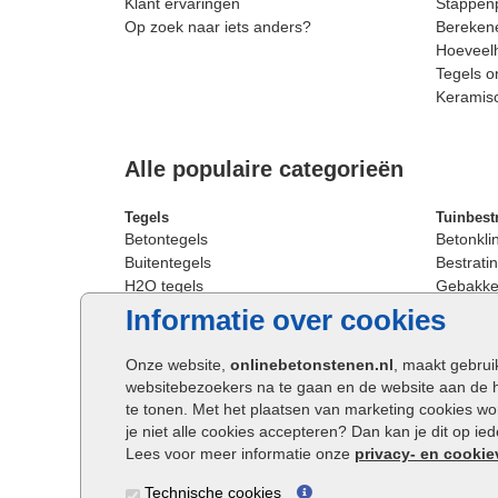
Klant ervaringen
Stappenp
Op zoek naar iets anders?
Berekene
Hoeveelh
Tegels o
Keramis
Alle populaire categorieën
Tegels
Tuinbest
Betontegels
Betonkli
Buitentegels
Bestratin
H2O tegels
Gebakken
Keramische terrastegels
Sierbest
Informatie over cookies
Oprit tegels
Strakke 
Patio tegels
Straatst
Onze website,
onlinebetonstenen.nl
, maakt gebrui
Siertegels
Straatkli
websitebezoekers na te gaan en de website aan de 
Stoeptegels
Trommel
te tonen. Met het plaatsen van marketing cookies w
Straattegels
Tuinsten
je niet alle cookies accepteren? Dan kan je dit op i
Terrastegels
Waalfor
Lees voor meer informatie onze
privacy- en cookie
Tuintegels
Wildver
Technische cookies
Buitentegels
Cobbles