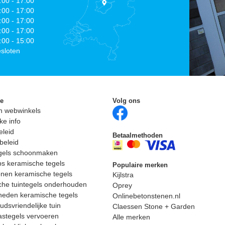
:00 - 17:00
:00 - 17:00
:00 - 17:00
:00 - 17:00
:00 - 15:00
sloten
ie
Volg ons
n webwinkels
ke info
eleid
Betaalmethoden
beleid
egels schoonmaken
ps keramische tegels
Populaire merken
nen keramische tegels
Kijlstra
he tuintegels onderhouden
Oprey
heden keramische tegels
Onlinebetonstenen.nl
dsvriendelijke tuin
Claessen Stone + Garden
astegels vervoeren
Alle merken