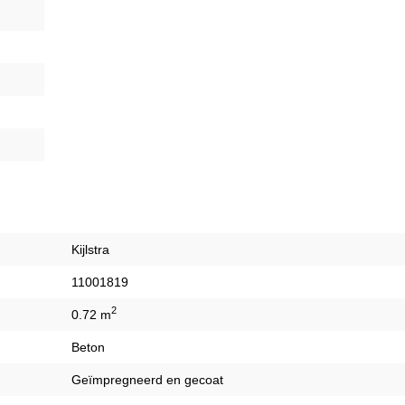
Kijlstra
11001819
2
0.72 m
Beton
Geïmpregneerd en gecoat