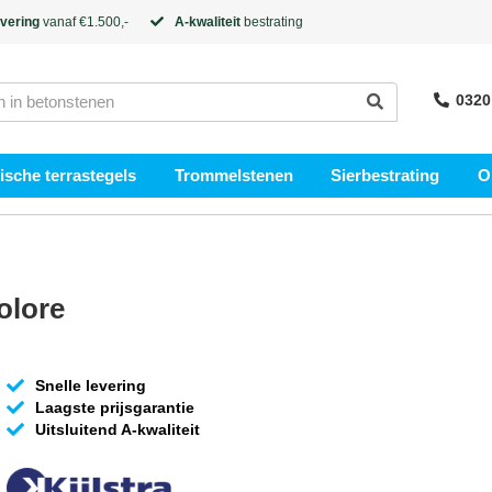
evering
vanaf €1.500,-
A-kwaliteit
bestrating
0320
sche terrastegels
Trommelstenen
Sierbestrating
O
olore
Snelle levering
Laagste prijsgarantie
Uitsluitend A-kwaliteit