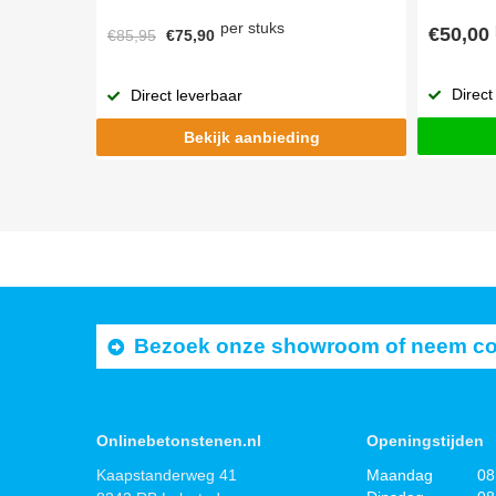
per stuks
€50,00
€85,95
€75,90
Direct
Direct leverbaar
Bekijk aanbieding
Bezoek onze showroom of neem cont
Onlinebetonstenen.nl
Openingstijden
Kaapstanderweg 41
Maandag
08