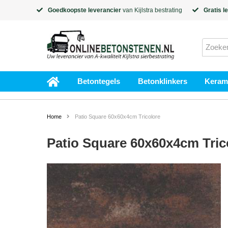
Goedkoopste leverancier
van
Kijlstra
bestrating
Gratis l
Betontegels
Betonklinkers
Kerami
Home
Patio Square 60x60x4cm Tricolore
Patio Square 60x60x4cm Tric