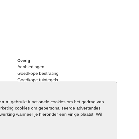
Overig
Aanbiedingen
Goedkope bestrating
Goedkope tuintegels
Kunstgras
Tuintegels outlet
Opsluitbanden plaatsen
en.nl
gebruikt functionele cookies om het gedrag van
Keerwanden
keting cookies om gepersonaliseerde advertenties
Traptreden tuin
rking wanneer je hieronder een vinkje plaatst. Wil
Wat is een facetrand?