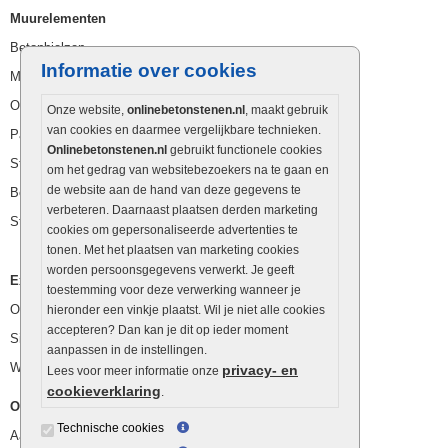
Muurelementen
Betonbielzen
Informatie over cookies
Muurstenen
Opsluitbanden
Onze website,
onlinebetonstenen.nl
, maakt gebruik
van cookies en daarmee vergelijkbare technieken.
Palissaden
Onlinebetonstenen.nl
gebruikt functionele cookies
Stapelblokken
om het gedrag van websitebezoekers na te gaan en
de website aan de hand van deze gegevens te
Betonblokken
verbeteren. Daarnaast plaatsen derden marketing
Stapelstenen
cookies om gepersonaliseerde advertenties te
tonen. Met het plaatsen van marketing cookies
worden persoonsgegevens verwerkt. Je geeft
Extra benodigdheden
toestemming voor deze verwerking wanneer je
Ophoogzand
hieronder een vinkje plaatst. Wil je niet alle cookies
accepteren? Dan kan je dit op ieder moment
Siergrind en siersplit
aanpassen in de instellingen.
Waterafvoer
privacy- en
Lees voor meer informatie onze
cookieverklaring
.
Overig
Technische cookies
Aanbiedingen