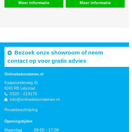
Meer informatie
Meer informatie
Bezoek onze showroom of neem
contact op voor gratis advies
Onlinebetonstenen.nl
Kaapstanderweg 41
8243 RB Lelystad
0320 - 219170
info@onlinebetonstenen.nl
Routebeschrijving
Openingstijden
Maandag
08:00 - 17:00