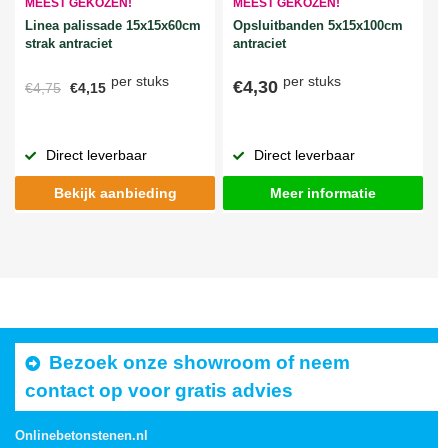
MEEST GEKOZEN!
MEEST GEKOZEN!
Linea palissade 15x15x60cm
Opsluitbanden 5x15x100cm
strak antraciet
antraciet
per stuks
per stuks
€4,30
€4,75
€4,15
Direct leverbaar
Direct leverbaar
Bekijk aanbieding
Meer informatie
Bezoek onze showroom of neem
contact op voor gratis advies
Onlinebetonstenen.nl