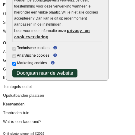
worden persoonsgegevens verwerkt. Je geeft
Extra benodigdheden
toestemming voor deze verwerking wanneer je
hieronder een vinkje plaatst. Wil je niet alle cookies
Ophoogzand
accepteren? Dan kan je dit op ieder moment
Siergrind en siersplit
aanpassen in de instellingen.
privacy- en
Lees voor meer informatie onze
Waterafvoer
cookieverklaring
.
Overig
Technische cookies
Aanbiedingen
Analytische cookies
Goedkope bestrating
Marketing cookies
Goedkope tuintegels
Doorgaan naar de website
Kunstgras
Tuintegels outlet
Opsluitbanden plaatsen
Keerwanden
Traptreden tuin
Wat is een facetrand?
Onlinebetonstenen.nl ©2026