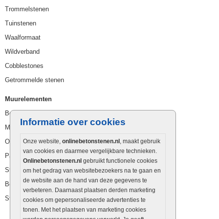
Trommelstenen
Tuinstenen
Waalformaat
Wildverband
Cobblestones
Getrommelde stenen
Muurelementen
Betonbielzen
Informatie over cookies
Muurstenen
Opsluitbanden
Onze website,
onlinebetonstenen.nl
, maakt gebruik
van cookies en daarmee vergelijkbare technieken.
Palissaden
Onlinebetonstenen.nl
gebruikt functionele cookies
Stapelblokken
om het gedrag van websitebezoekers na te gaan en
de website aan de hand van deze gegevens te
Betonblokken
verbeteren. Daarnaast plaatsen derden marketing
Stapelstenen
cookies om gepersonaliseerde advertenties te
tonen. Met het plaatsen van marketing cookies