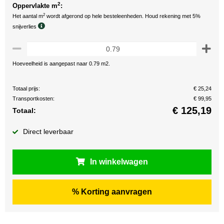
2
Oppervlakte m
:
2
Het aantal m
wordt afgerond op hele besteleenheden. Houd rekening met 5%
snijverlies
Hoeveelheid is aangepast naar 0.79 m2.
Totaal prijs:
€ 25,24
Transportkosten:
€ 99,95
€
125,19
Totaal:
Direct leverbaar
In winkelwagen
% Korting aanvragen