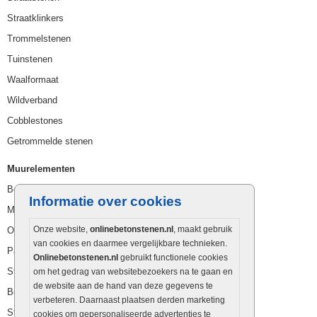
Straatklinkers
Trommelstenen
Tuinstenen
Waalformaat
Wildverband
Cobblestones
Getrommelde stenen
Muurelementen
Betonbielzen
Informatie over cookies
Muurstenen
Onze website,
onlinebetonstenen.nl
, maakt gebruik
Opsluitbanden
van cookies en daarmee vergelijkbare technieken.
Palissaden
Onlinebetonstenen.nl
gebruikt functionele cookies
Stapelblokken
om het gedrag van websitebezoekers na te gaan en
de website aan de hand van deze gegevens te
Betonblokken
verbeteren. Daarnaast plaatsen derden marketing
Stapelstenen
cookies om gepersonaliseerde advertenties te