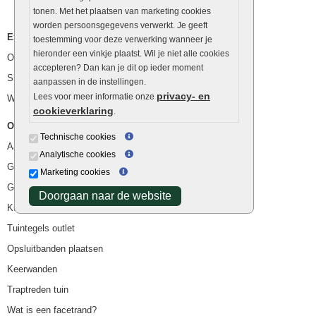
tonen. Met het plaatsen van marketing cookies
worden persoonsgegevens verwerkt. Je geeft
Extra benodigdheden
toestemming voor deze verwerking wanneer je
hieronder een vinkje plaatst. Wil je niet alle cookies
Ophoogzand
accepteren? Dan kan je dit op ieder moment
Siergrind en siersplit
aanpassen in de instellingen.
privacy- en
Lees voor meer informatie onze
Waterafvoer
cookieverklaring
.
Overig
Technische cookies
Aanbiedingen
Analytische cookies
Goedkope bestrating
Marketing cookies
Goedkope tuintegels
Doorgaan naar de website
Kunstgras
Tuintegels outlet
Opsluitbanden plaatsen
Keerwanden
Traptreden tuin
Wat is een facetrand?