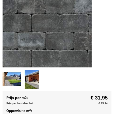
€ 31,95
Prijs per m2:
Prijs per besteleenheid
€ 25,24
2
Oppervlakte m
: