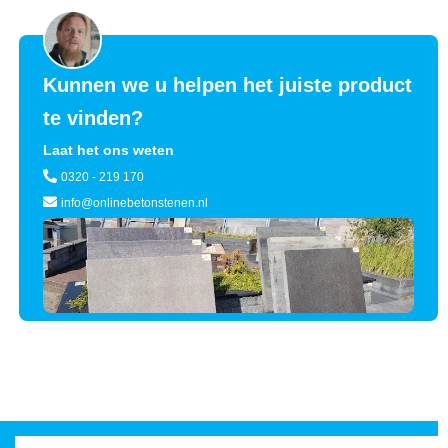
Kunnen we u helpen het juiste product
te vinden?
Laat het ons weten
0320 - 219 170
info@onlinebetonstenen.nl