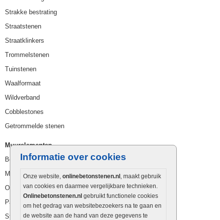
Strakke bestrating
Straatstenen
Straatklinkers
Trommelstenen
Tuinstenen
Waalformaat
Wildverband
Cobblestones
Getrommelde stenen
Muurelementen
Informatie over cookies
Betonbielzen
Muurstenen
Onze website,
onlinebetonstenen.nl
, maakt gebruik
van cookies en daarmee vergelijkbare technieken.
Opsluitbanden
Onlinebetonstenen.nl
gebruikt functionele cookies
Palissaden
om het gedrag van websitebezoekers na te gaan en
de website aan de hand van deze gegevens te
Stapelblokken