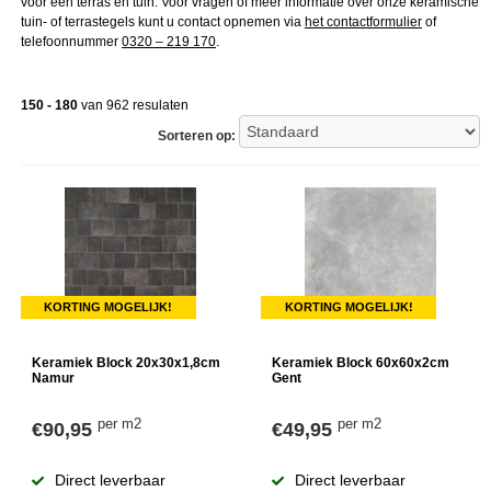
voor een terras en tuin. Voor vragen of meer informatie over onze keramische
tuin- of terrastegels kunt u contact opnemen via
het contactformulier
of
telefoonnummer
0320 – 219 170
.
150 - 180
van 962 resulaten
Sorteren op:
KORTING MOGELIJK!
KORTING MOGELIJK!
Keramiek Block 20x30x1,8cm
Keramiek Block 60x60x2cm
Namur
Gent
per m2
per m2
€90,95
€49,95
Direct leverbaar
Direct leverbaar