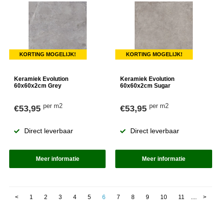
KORTING MOGELIJK!
KORTING MOGELIJK!
Keramiek Evolution
Keramiek Evolution
60x60x2cm Grey
60x60x2cm Sugar
per m2
per m2
€53,95
€53,95
Direct leverbaar
Direct leverbaar
Meer informatie
Meer informatie
<
1
2
3
4
5
6
7
8
9
10
11
....
>