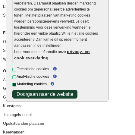
verbeteren. Daarnaast plaatsen derden marketing
Betonblokken
cookies om gepersonaliseerde advertenties te
Stapelstenen
tonen. Met het plaatsen van marketing cookies
worden persoonsgegevens verwerkt. Je geeft
toestemming voor deze verwerking wanneer je
Extra benodigdheden
hieronder een vinkje plaatst. Wil je niet alle cookies
accepteren? Dan kan je dit op ieder moment
Ophoogzand
aanpassen in de instellingen.
Siergrind en siersplit
privacy- en
Lees voor meer informatie onze
cookieverklaring
.
Waterafvoer
Technische cookies
Overig
Analytische cookies
Aanbiedingen
Marketing cookies
Goedkope bestrating
Doorgaan naar de website
Goedkope tuintegels
Kunstgras
Tuintegels outlet
Opsluitbanden plaatsen
Keerwanden