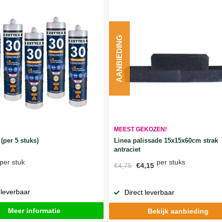
AANBIEDING
MEEST GEKOZEN!
Linea palissade 15x15x60cm strak
(per 5 stuks)
antraciet
per stuks
per stuk
€4,75
€4,15
 leverbaar
Direct leverbaar
Meer informatie
Bekijk aanbieding