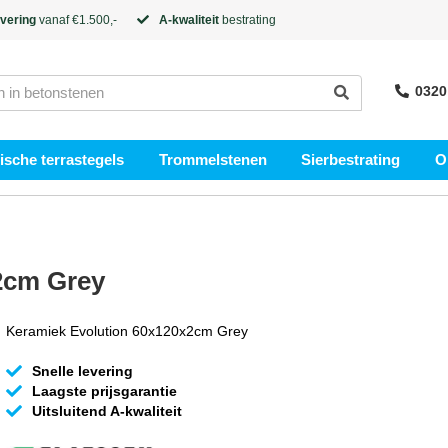
evering
vanaf €1.500,-
A-kwaliteit
bestrating
0320
sche terrastegels
Trommelstenen
Sierbestrating
O
2cm Grey
Keramiek Evolution 60x120x2cm Grey
Snelle levering
Laagste prijsgarantie
Uitsluitend A-kwaliteit