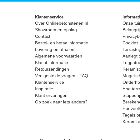
Klantenservice
Informat
Over Onlinebetonstenen.nl
Onze tui
Showroom en opslag
Belangrij
Contact
Privacyb
Bestel- en betaalinformatie
Cookies 
Levering en afhalen
Terrast
Algemene voorwaarden
Aanlegti
Klacht informatie
Legpatro
Retourzendingen
Keramisc
Veelgestelde vragen - FAQ
Mogelijk
Klantenservice
Onderhou
Inspiratie
Hoe terr
Klant ervaringen
Stappenp
Op zoek naar iets anders?
Berekene
Hoeveelh
Tegels o
Keramis