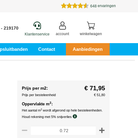
ervaringen
648
 - 219170
account
winkelwagen
Klantenservice
psluitbanden
Contact
Aanbiedingen
€ 71,95
Prijs per m2:
Prijs per besteleenheid
€ 51,80
2
Oppervlakte m
:
2
Het aantal m
wordt afgerond op hele besteleenheden.
Houd rekening met 5% snijverlies