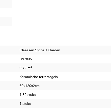
Claessen Stone + Garden
D97835
2
0.72 m
Keramische terrastegels
60x120x2cm
1,39 stuks
1 stuks