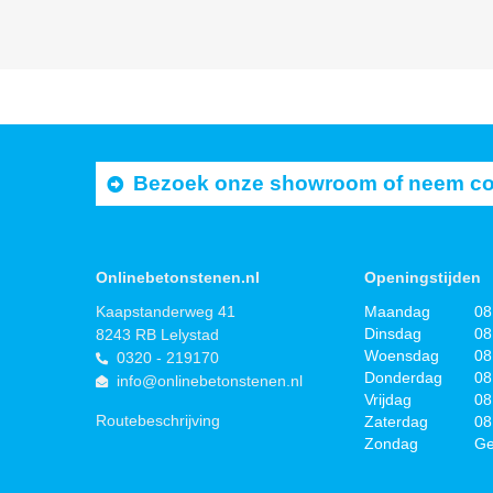
Bezoek onze showroom of neem cont
Onlinebetonstenen.nl
Openingstijden
Kaapstanderweg 41
Maandag
08
Dinsdag
08
8243 RB Lelystad
Woensdag
08
0320 - 219170
Donderdag
08
info@onlinebetonstenen.nl
Vrijdag
08
Routebeschrijving
Zaterdag
08
Zondag
Ge