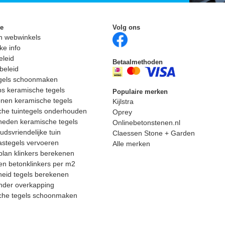
ie
Volg ons
n webwinkels
ke info
eleid
Betaalmethoden
beleid
egels schoonmaken
ps keramische tegels
Populaire merken
nen keramische tegels
Kijlstra
he tuintegels onderhouden
Oprey
heden keramische tegels
Onlinebetonstenen.nl
dsvriendelijke tuin
Claessen Stone + Garden
astegels vervoeren
Alle merken
lan klinkers berekenen
n betonklinkers per m2
eid tegels berekenen
nder overkapping
che tegels schoonmaken