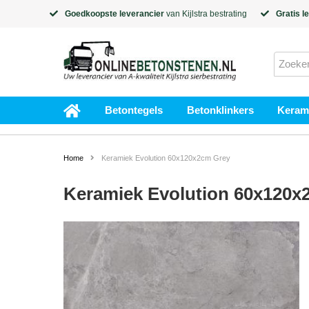
Goedkoopste leverancier
van
Kijlstra
bestrating
Gratis l
Betontegels
Betonklinkers
Kerami
Home
Keramiek Evolution 60x120x2cm Grey
Keramiek Evolution 60x120x