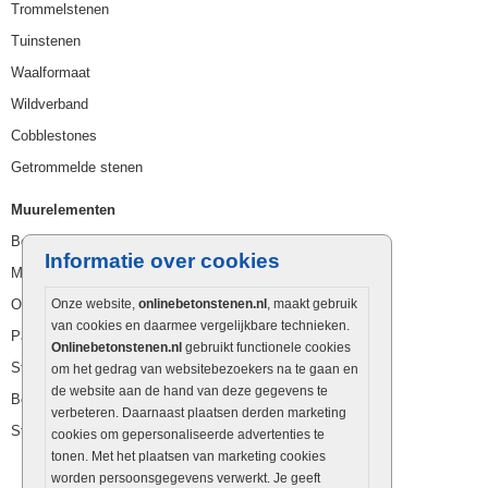
Trommelstenen
Tuinstenen
Waalformaat
Wildverband
Cobblestones
Getrommelde stenen
Muurelementen
Betonbielzen
Informatie over cookies
Muurstenen
Opsluitbanden
Onze website,
onlinebetonstenen.nl
, maakt gebruik
van cookies en daarmee vergelijkbare technieken.
Palissaden
Onlinebetonstenen.nl
gebruikt functionele cookies
Stapelblokken
om het gedrag van websitebezoekers na te gaan en
de website aan de hand van deze gegevens te
Betonblokken
verbeteren. Daarnaast plaatsen derden marketing
Stapelstenen
cookies om gepersonaliseerde advertenties te
tonen. Met het plaatsen van marketing cookies
worden persoonsgegevens verwerkt. Je geeft