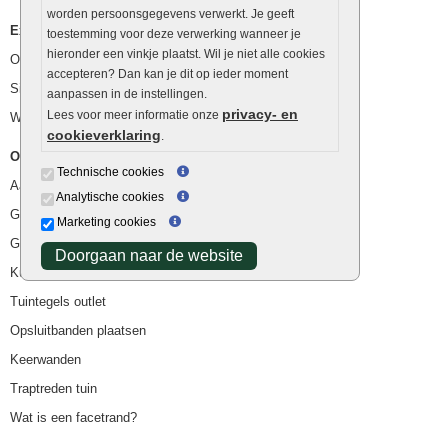
worden persoonsgegevens verwerkt. Je geeft
Extra benodigdheden
toestemming voor deze verwerking wanneer je
hieronder een vinkje plaatst. Wil je niet alle cookies
Ophoogzand
accepteren? Dan kan je dit op ieder moment
Siergrind en siersplit
aanpassen in de instellingen.
privacy- en
Lees voor meer informatie onze
Waterafvoer
cookieverklaring
.
Overig
Technische cookies
Aanbiedingen
Analytische cookies
Goedkope bestrating
Marketing cookies
Goedkope tuintegels
Doorgaan naar de website
Kunstgras
Tuintegels outlet
Opsluitbanden plaatsen
Keerwanden
Traptreden tuin
Wat is een facetrand?