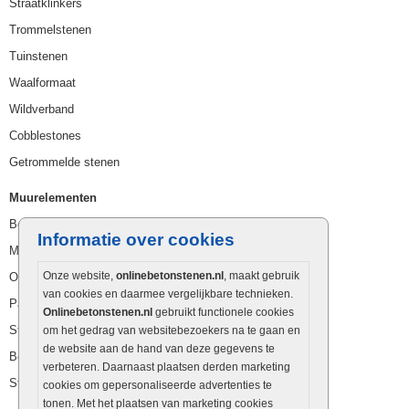
Straatklinkers
Trommelstenen
Tuinstenen
Waalformaat
Wildverband
Cobblestones
Getrommelde stenen
Muurelementen
Betonbielzen
Informatie over cookies
Muurstenen
Onze website,
onlinebetonstenen.nl
, maakt gebruik
Opsluitbanden
van cookies en daarmee vergelijkbare technieken.
Palissaden
Onlinebetonstenen.nl
gebruikt functionele cookies
Stapelblokken
om het gedrag van websitebezoekers na te gaan en
de website aan de hand van deze gegevens te
Betonblokken
verbeteren. Daarnaast plaatsen derden marketing
Stapelstenen
cookies om gepersonaliseerde advertenties te
tonen. Met het plaatsen van marketing cookies