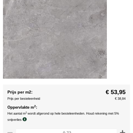
€ 53,95
Prijs per m2:
Prijs per besteleenheid
€ 38,84
2
Oppervlakte m
:
2
Het aantal m
wordt afgerond op hele besteleenheden. Houd rekening met 5%
snijverlies