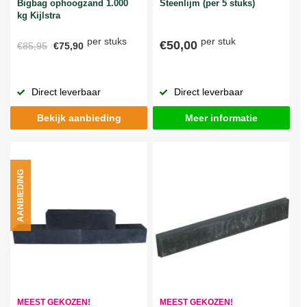
Bigbag ophoogzand 1.000
Steenlijm (per 5 stuks)
kg Kijlstra
per stuks
per stuk
€50,00
€85,95
€75,90
Direct leverbaar
Direct leverbaar
Bekijk aanbieding
Meer informatie
AANBIEDING
MEEST GEKOZEN!
MEEST GEKOZEN!