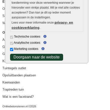
Extra benodigdheden
toestemming voor deze verwerking wanneer je
hieronder een vinkje plaatst. Wil je niet alle cookies
Ophoogzand
accepteren? Dan kan je dit op ieder moment
Siergrind en siersplit
aanpassen in de instellingen.
privacy- en
Lees voor meer informatie onze
Waterafvoer
cookieverklaring
.
Overig
Technische cookies
Aanbiedingen
Analytische cookies
Goedkope bestrating
Marketing cookies
Goedkope tuintegels
Doorgaan naar de website
Kunstgras
Tuintegels outlet
Opsluitbanden plaatsen
Keerwanden
Traptreden tuin
Wat is een facetrand?
Onlinebetonstenen.nl ©2026