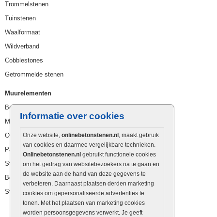
Trommelstenen
Tuinstenen
Waalformaat
Wildverband
Cobblestones
Getrommelde stenen
Muurelementen
Betonbielzen
Informatie over cookies
Muurstenen
Opsluitbanden
Onze website,
onlinebetonstenen.nl
, maakt gebruik
van cookies en daarmee vergelijkbare technieken.
Palissaden
Onlinebetonstenen.nl
gebruikt functionele cookies
Stapelblokken
om het gedrag van websitebezoekers na te gaan en
de website aan de hand van deze gegevens te
Betonblokken
verbeteren. Daarnaast plaatsen derden marketing
Stapelstenen
cookies om gepersonaliseerde advertenties te
tonen. Met het plaatsen van marketing cookies
worden persoonsgegevens verwerkt. Je geeft