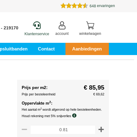
ervaringen
648
 - 219170
account
winkelwagen
Klantenservice
psluitbanden
Contact
Aanbiedingen
€ 85,95
Prijs per m2:
Prijs per besteleenheid
€ 69,62
2
Oppervlakte m
:
2
Het aantal m
wordt afgerond op hele besteleenheden.
Houd rekening met 5% snijverlies