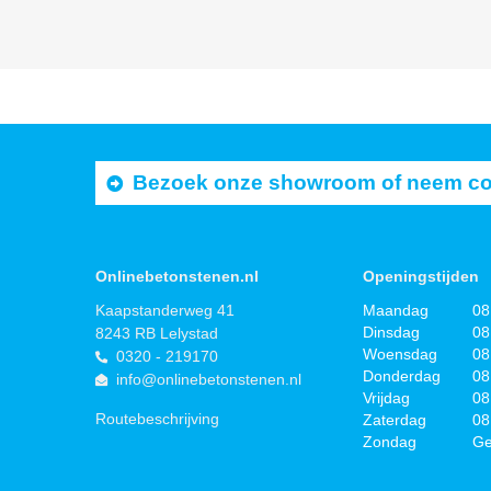
Bezoek onze showroom of neem cont
Onlinebetonstenen.nl
Openingstijden
Kaapstanderweg 41
Maandag
08
Dinsdag
08
8243 RB Lelystad
Woensdag
08
0320 - 219170
Donderdag
08
info@onlinebetonstenen.nl
Vrijdag
08
Routebeschrijving
Zaterdag
08
Zondag
Ge