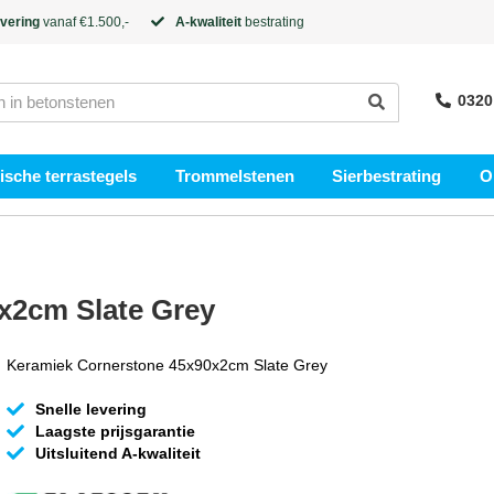
evering
vanaf €1.500,-
A-kwaliteit
bestrating
0320
sche terrastegels
Trommelstenen
Sierbestrating
O
x2cm Slate Grey
Keramiek Cornerstone 45x90x2cm Slate Grey
Snelle levering
Laagste prijsgarantie
Uitsluitend A-kwaliteit