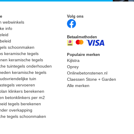
ie
Volg ons
n webwinkels
ke info
eleid
Betaalmethoden
beleid
egels schoonmaken
ps keramische tegels
Populaire merken
nen keramische tegels
Kijlstra
he tuintegels onderhouden
Oprey
heden keramische tegels
Onlinebetonstenen.nl
dsvriendelijke tuin
Claessen Stone + Garden
astegels vervoeren
Alle merken
lan klinkers berekenen
n betonklinkers per m2
eid tegels berekenen
nder overkapping
che tegels schoonmaken