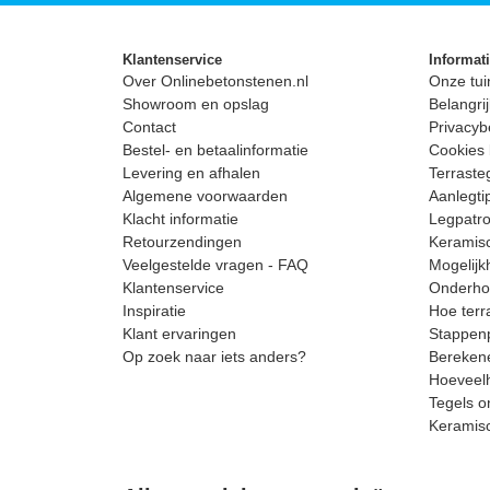
Klantenservice
Informat
Over Onlinebetonstenen.nl
Onze tui
Showroom en opslag
Belangrij
Contact
Privacyb
Bestel- en betaalinformatie
Cookies 
Levering en afhalen
Terrast
Algemene voorwaarden
Aanlegti
Klacht informatie
Legpatro
Retourzendingen
Keramisc
Veelgestelde vragen - FAQ
Mogelijk
Klantenservice
Onderhou
Inspiratie
Hoe terr
Klant ervaringen
Stappenp
Op zoek naar iets anders?
Berekene
Hoeveelh
Tegels o
Keramis