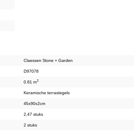
Claessen Stone + Garden
D97078
2
0.81 m
Keramische terrastegels
45x90x2cm
2,47 stuks
2 stuks