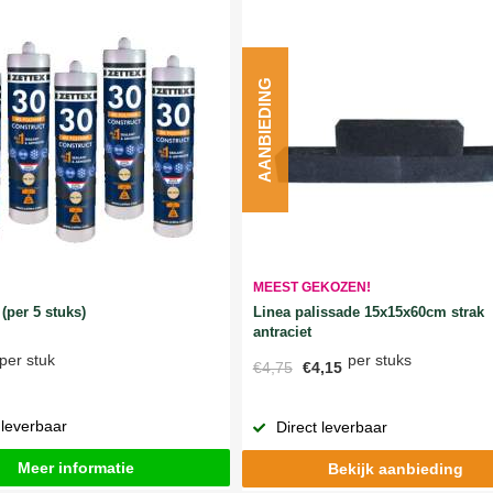
AANBIEDING
MEEST GEKOZEN!
Linea palissade 15x15x60cm strak
(per 5 stuks)
antraciet
per stuks
per stuk
€4,75
€4,15
 leverbaar
Direct leverbaar
Meer informatie
Bekijk aanbieding