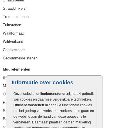
Straatstenen
Straatklinkers
Trommelstenen
Tuinstenen
Waalformaat
Wildverband
Cobblestones
Getrommelde stenen
Muurelementen
Betonbielzen
Informatie over cookies
Muurstenen
Onze website,
onlinebetonstenen.nl
, maakt gebruik
Opsluitbanden
van cookies en daarmee vergelijkbare technieken.
Palissaden
Onlinebetonstenen.nl
gebruikt functionele cookies
Stapelblokken
om het gedrag van websitebezoekers na te gaan en
de website aan de hand van deze gegevens te
Betonblokken
verbeteren. Daarnaast plaatsen derden marketing
Stapelstenen
cookies om gepersonaliseerde advertenties te