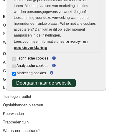
tonen. Met het plaatsen van marketing cookies
worden persoonsgegevens verwerkt. Je geeft
Extra benodigdheden
toestemming voor deze verwerking wanneer je
hieronder een vinkje plaatst. Wil je niet alle cookies
Ophoogzand
accepteren? Dan kan je dit op ieder moment
Siergrind en siersplit
aanpassen in de instellingen.
privacy- en
Lees voor meer informatie onze
Waterafvoer
cookieverklaring
.
Overig
Technische cookies
Aanbiedingen
Analytische cookies
Goedkope bestrating
Marketing cookies
Goedkope tuintegels
Doorgaan naar de website
Kunstgras
Tuintegels outlet
Opsluitbanden plaatsen
Keerwanden
Traptreden tuin
Wat is een facetrand?