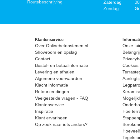
Routebeschrijving
Zaterdag
08
Zondag
Ge
Klantenservice
Informat
Over Onlinebetonstenen.nl
Onze tui
Showroom en opslag
Belangrij
Contact
Privacyb
Bestel- en betaalinformatie
Cookies 
Levering en afhalen
Terrast
Algemene voorwaarden
Aanlegti
Klacht informatie
Legpatro
Retourzendingen
Keramisc
Veelgestelde vragen - FAQ
Mogelijk
Klantenservice
Onderhou
Inspiratie
Hoe terr
Klant ervaringen
Stappenp
Op zoek naar iets anders?
Berekene
Hoeveelh
Tegels o