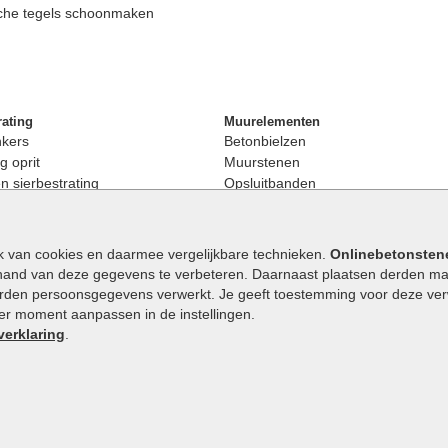
che tegels schoonmaken
rating
Muurelementen
nkers
Betonbielzen
g oprit
Muurstenen
 sierbestrating
Opsluitbanden
rating
Palissaden
bestrating
Stapelblokken
enen
Betonblokken
k van cookies en daarmee vergelijkbare technieken.
Onlinebetonsten
nkers
Stapelstenen
hand van deze gegevens te verbeteren. Daarnaast plaatsen derden mar
stenen
orden persoonsgegevens verwerkt. Je geeft toestemming voor deze verwe
en
eder moment aanpassen in de instellingen.
Extra benodigdheden
maat
verklaring
.
Ophoogzand
band
Siergrind en siersplit
tones
Waterafvoer
elde stenen