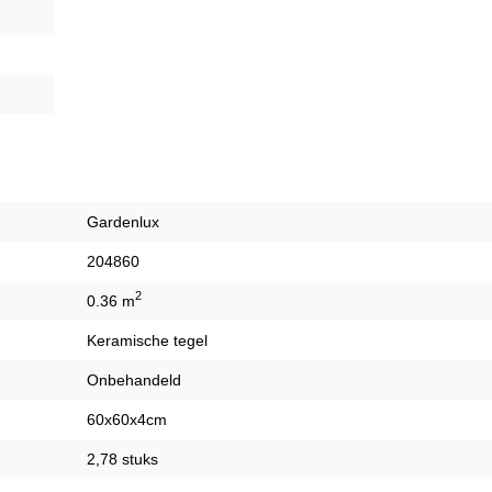
Gardenlux
204860
2
0.36 m
Keramische tegel
Onbehandeld
60x60x4cm
2,78 stuks