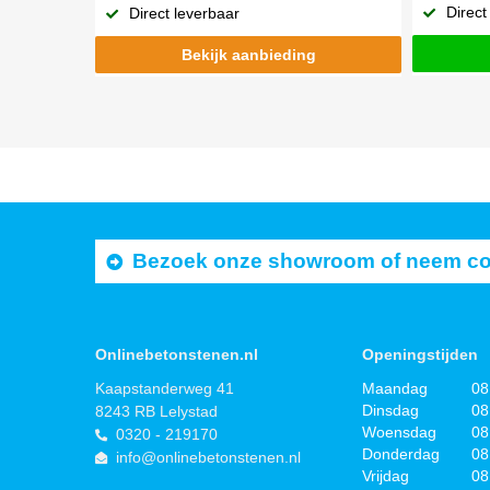
Direct
Direct leverbaar
Bekijk aanbieding
Bezoek onze showroom of neem cont
Onlinebetonstenen.nl
Openingstijden
Kaapstanderweg 41
Maandag
08
Dinsdag
08
8243 RB Lelystad
Woensdag
08
0320 - 219170
Donderdag
08
info@onlinebetonstenen.nl
Vrijdag
08