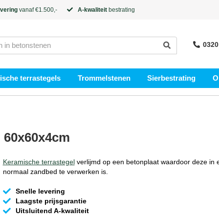
evering
vanaf €1.500,-
A-kwaliteit
bestrating
0320
sche terrastegels
Trommelstenen
Sierbestrating
O
d 60x60x4cm
Keramische terrastegel
verlijmd op een betonplaat waardoor deze in 
normaal zandbed te verwerken is.
Snelle levering
Laagste prijsgarantie
Uitsluitend A-kwaliteit