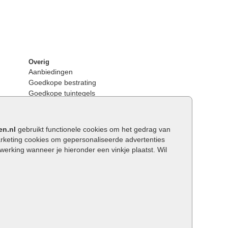
Overig
Aanbiedingen
Goedkope bestrating
Goedkope tuintegels
Kunstgras
Tuintegels outlet
Opsluitbanden plaatsen
en.nl
gebruikt functionele cookies om het gedrag van
Keerwanden
keting cookies om gepersonaliseerde advertenties
Traptreden tuin
rking wanneer je hieronder een vinkje plaatst. Wil
Wat is een facetrand?