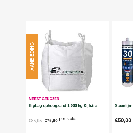
AANBIEDING
MEEST GEKOZEN!
Bigbag ophoogzand 1.000 kg Kijlstra
Steenlijm 
per stuks
€50,00
€85,95
€75,90