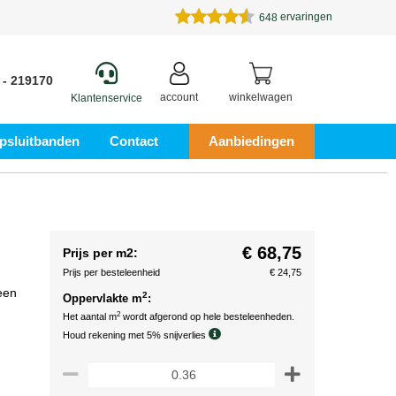
ervaringen
648
 - 219170
account
winkelwagen
Klantenservice
psluitbanden
Contact
Aanbiedingen
€ 68,75
Prijs per m2:
Prijs per besteleenheid
€ 24,75
een
2
Oppervlakte m
:
2
Het aantal m
wordt afgerond op hele besteleenheden.
Houd rekening met 5% snijverlies