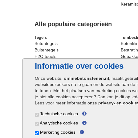
Keramis
Alle populaire categorieën
Tegels
Tuinbest
Betontegels
Betonkli
Buitentegels
Bestratin
H2O tegels
Gebakken
Keramische terrastegels
Sierbest
Informatie over cookies
Oprit tegels
Strakke 
Patio tegels
Straatst
Onze website,
onlinebetonstenen.nl
, maakt gebrui
Siertegels
Straatkli
websitebezoekers na te gaan en de website aan de 
Stoeptegels
Trommel
te tonen. Met het plaatsen van marketing cookies w
Straattegels
Tuinsten
je niet alle cookies accepteren? Dan kan je dit op i
Terrastegels
Waalfor
Lees voor meer informatie onze
privacy- en cookie
Tuintegels
Wildver
Technische cookies
Buitentegels
Cobbles
Grote terrastegels
Getromm
Analytische cookies
Marketing cookies