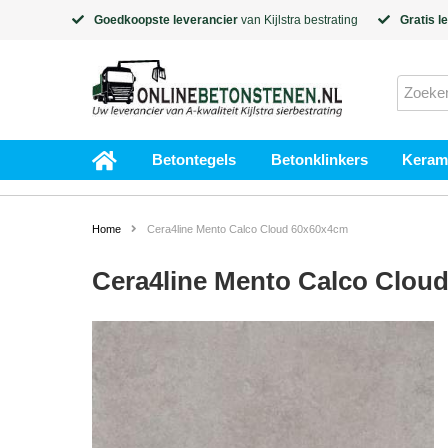
Goedkoopste leverancier
van
Kijlstra
bestrating
Gratis l
Betontegels
Betonklinkers
Kerami
Home
Cera4line Mento Calco Cloud 60x60x4cm
Cera4line Mento Calco Clou