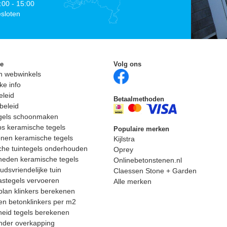
:00 - 15:00
sloten
ie
Volg ons
n webwinkels
ke info
eleid
Betaalmethoden
beleid
egels schoonmaken
ps keramische tegels
Populaire merken
nen keramische tegels
Kijlstra
he tuintegels onderhouden
Oprey
heden keramische tegels
Onlinebetonstenen.nl
dsvriendelijke tuin
Claessen Stone + Garden
astegels vervoeren
Alle merken
lan klinkers berekenen
n betonklinkers per m2
eid tegels berekenen
nder overkapping