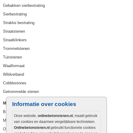
Gebakken sierbestrating
Sierbestrating
Strakke bestrating
Straatstenen
Straatklinkers
Trommelstenen
Tuinstenen
Waalformaat
Wildverband
Cobblestones
Getrommelde stenen
Muurelementen
Informatie over cookies
Betonbielzen
Onze website,
onlinebetonstenen.nl
, maakt gebruik
Muurstenen
van cookies en daarmee vergelijkbare technieken.
Onlinebetonstenen.nl
gebruikt functionele cookies
Opsluitbanden