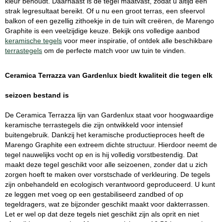
kleur behoudt. Daarnaast is de tegel maatvast, zodat u altijd een
strak legresultaat bereikt. Of u nu een groot terras, een sfeervol
balkon of een gezellig zithoekje in de tuin wilt creëren, de Marengo
Graphite is een veelzijdige keuze. Bekijk ons volledige aanbod
keramische tegels
voor meer inspiratie, of ontdek alle beschikbare
terrastegels
om de perfecte match voor uw tuin te vinden.
Ceramica Terrazza van Gardenlux biedt kwaliteit die tegen elk
seizoen bestand is
De Ceramica Terrazza lijn van Gardenlux staat voor hoogwaardige
keramische terrastegels die zijn ontwikkeld voor intensief
buitengebruik. Dankzij het keramische productieproces heeft de
Marengo Graphite een extreem dichte structuur. Hierdoor neemt de
tegel nauwelijks vocht op en is hij volledig vorstbestendig. Dat
maakt deze tegel geschikt voor alle seizoenen, zonder dat u zich
zorgen hoeft te maken over vorstschade of verkleuring. De tegels
zijn onbehandeld en ecologisch verantwoord geproduceerd. U kunt
ze leggen met voeg op een gestabiliseerd zandbed of op
tegeldragers, wat ze bijzonder geschikt maakt voor dakterrassen.
Let er wel op dat deze tegels niet geschikt zijn als oprit en niet