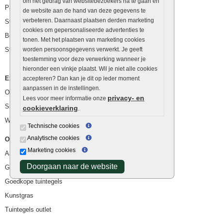
om het gedrag van websitebezoekers na te gaan en
Palissaden
de website aan de hand van deze gegevens te
verbeteren. Daarnaast plaatsen derden marketing
Stapelblokken
cookies om gepersonaliseerde advertenties te
Betonblokken
tonen. Met het plaatsen van marketing cookies
Stapelstenen
worden persoonsgegevens verwerkt. Je geeft
toestemming voor deze verwerking wanneer je
hieronder een vinkje plaatst. Wil je niet alle cookies
Extra benodigdheden
accepteren? Dan kan je dit op ieder moment
aanpassen in de instellingen.
Ophoogzand
privacy- en
Lees voor meer informatie onze
Siergrind en siersplit
cookieverklaring
.
Waterafvoer
Technische cookies
Analytische cookies
Overig
Marketing cookies
Aanbiedingen
Doorgaan naar de website
Goedkope bestrating
Goedkope tuintegels
Kunstgras
Tuintegels outlet