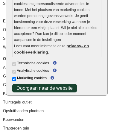
Stapelstenen
cookies om gepersonaliseerde advertenties te
tonen. Met het plaatsen van marketing cookies
worden persoonsgegevens verwerkt. Je geeft
Extra benodigdheden
toestemming voor deze verwerking wanneer je
hieronder een vinkje plaatst. Wil je niet alle cookies
Ophoogzand
accepteren? Dan kan je dit op ieder moment
Siergrind en siersplit
aanpassen in de instellingen.
privacy- en
Lees voor meer informatie onze
Waterafvoer
cookieverklaring
.
Overig
Technische cookies
Aanbiedingen
Analytische cookies
Goedkope bestrating
Marketing cookies
Goedkope tuintegels
Doorgaan naar de website
Kunstgras
Tuintegels outlet
Opsluitbanden plaatsen
Keerwanden
Traptreden tuin