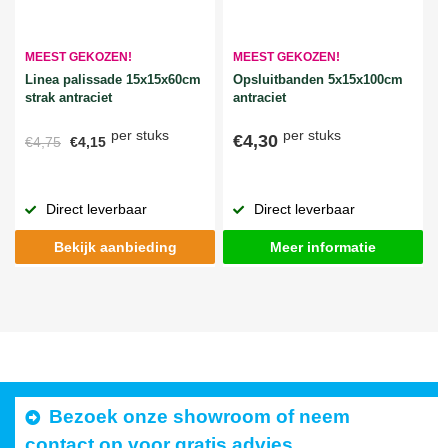
MEEST GEKOZEN!
MEEST GEKOZEN!
Linea palissade 15x15x60cm
Opsluitbanden 5x15x100cm
strak antraciet
antraciet
per stuks
per stuks
€4,30
€4,75
€4,15
Direct leverbaar
Direct leverbaar
Bekijk aanbieding
Meer informatie
Bezoek onze showroom of neem
contact op voor gratis advies