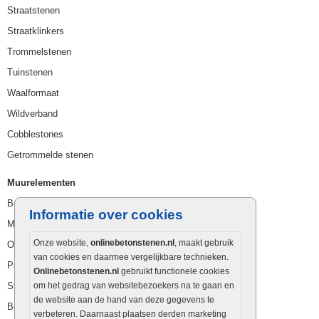
Straatstenen
Straatklinkers
Trommelstenen
Tuinstenen
Waalformaat
Wildverband
Cobblestones
Getrommelde stenen
Muurelementen
Betonbielzen
Informatie over cookies
Muurstenen
Onze website,
onlinebetonstenen.nl
, maakt gebruik
Opsluitbanden
van cookies en daarmee vergelijkbare technieken.
Palissaden
Onlinebetonstenen.nl
gebruikt functionele cookies
Stapelblokken
om het gedrag van websitebezoekers na te gaan en
de website aan de hand van deze gegevens te
Betonblokken
verbeteren. Daarnaast plaatsen derden marketing