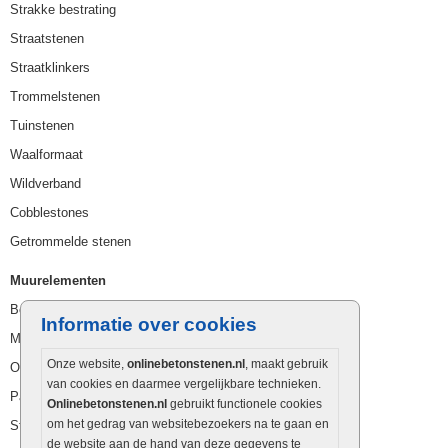
Strakke bestrating
Straatstenen
Straatklinkers
Trommelstenen
Tuinstenen
Waalformaat
Wildverband
Cobblestones
Getrommelde stenen
Muurelementen
Betonbielzen
Informatie over cookies
Muurstenen
Onze website,
onlinebetonstenen.nl
, maakt gebruik
Opsluitbanden
van cookies en daarmee vergelijkbare technieken.
Palissaden
Onlinebetonstenen.nl
gebruikt functionele cookies
om het gedrag van websitebezoekers na te gaan en
Stapelblokken
de website aan de hand van deze gegevens te