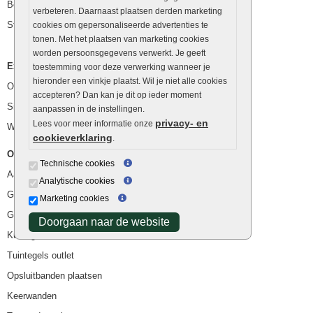
Betonblokken
verbeteren. Daarnaast plaatsen derden marketing
Stapelstenen
cookies om gepersonaliseerde advertenties te
tonen. Met het plaatsen van marketing cookies
worden persoonsgegevens verwerkt. Je geeft
Extra benodigdheden
toestemming voor deze verwerking wanneer je
hieronder een vinkje plaatst. Wil je niet alle cookies
Ophoogzand
accepteren? Dan kan je dit op ieder moment
Siergrind en siersplit
aanpassen in de instellingen.
privacy- en
Lees voor meer informatie onze
Waterafvoer
cookieverklaring
.
Overig
Technische cookies
Aanbiedingen
Analytische cookies
Goedkope bestrating
Marketing cookies
Goedkope tuintegels
Doorgaan naar de website
Kunstgras
Tuintegels outlet
Opsluitbanden plaatsen
Keerwanden