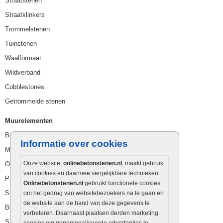
Straatstenen
Straatklinkers
Trommelstenen
Tuinstenen
Waalformaat
Wildverband
Cobblestones
Getrommelde stenen
Muurelementen
Betonbielzen
Informatie over cookies
Muurstenen
Onze website,
onlinebetonstenen.nl
, maakt gebruik
Opsluitbanden
van cookies en daarmee vergelijkbare technieken.
Palissaden
Onlinebetonstenen.nl
gebruikt functionele cookies
Stapelblokken
om het gedrag van websitebezoekers na te gaan en
de website aan de hand van deze gegevens te
Betonblokken
verbeteren. Daarnaast plaatsen derden marketing
Stapelstenen
cookies om gepersonaliseerde advertenties te