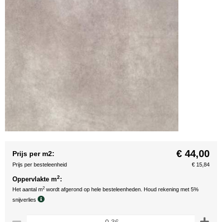
€ 44,00
Prijs per m2:
Prijs per besteleenheid
€ 15,84
2
Oppervlakte m
:
2
Het aantal m
wordt afgerond op hele besteleenheden. Houd rekening met 5%
snijverlies