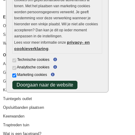
tonen. Met het plaatsen van marketing cookies
worden persoonsgegevens verwerkt. Je geeft
Extra benodigdheden
toestemming voor deze verwerking wanneer je
hieronder een vinkje plaatst. Wil je niet alle cookies
Ophoogzand
accepteren? Dan kan je dit op ieder moment
Siergrind en siersplit
aanpassen in de instellingen.
privacy- en
Lees voor meer informatie onze
Waterafvoer
cookieverklaring
.
Overig
Technische cookies
Aanbiedingen
Analytische cookies
Goedkope bestrating
Marketing cookies
Goedkope tuintegels
Doorgaan naar de website
Kunstgras
Tuintegels outlet
Opsluitbanden plaatsen
Keerwanden
Traptreden tuin
Wat is een facetrand?