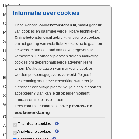
Betonbielzen
Informatie over cookies
Muurstenen
Opsluitbanden
Onze website,
onlinebetonstenen.nl
, maakt gebruik
van cookies en daarmee vergelijkbare technieken.
Palissaden
Onlinebetonstenen.nl
gebruikt functionele cookies
Stapelblokken
om het gedrag van websitebezoekers na te gaan en
de website aan de hand van deze gegevens te
Betonblokken
verbeteren. Daarnaast plaatsen derden marketing
Stapelstenen
cookies om gepersonaliseerde advertenties te
tonen. Met het plaatsen van marketing cookies
worden persoonsgegevens verwerkt. Je geeft
Extra benodigdheden
toestemming voor deze verwerking wanneer je
Ophoogzand
hieronder een vinkje plaatst. Wil je niet alle cookies
accepteren? Dan kan je dit op ieder moment
Siergrind en siersplit
aanpassen in de instellingen.
Waterafvoer
privacy- en
Lees voor meer informatie onze
cookieverklaring
.
Overig
Technische cookies
Aanbiedingen
Analytische cookies
Goedkope bestrating