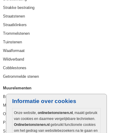
Strakke bestrating
Straatstenen
Straatklinkers
Trommelstenen
Tuinstenen
Waalformaat
Wildverband
Cobblestones
Getrommelde stenen
Muurelementen
Betonbielzen
Informatie over cookies
Muurstenen
Onze website,
onlinebetonstenen.nl
, maakt gebruik
Opsluitbanden
van cookies en daarmee vergelijkbare technieken.
Palissaden
Onlinebetonstenen.nl
gebruikt functionele cookies
om het gedrag van websitebezoekers na te gaan en
Stapelblokken