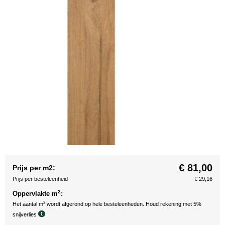
€ 81,00
Prijs per m2:
Prijs per besteleenheid
€ 29,16
2
Oppervlakte m
:
2
Het aantal m
wordt afgerond op hele besteleenheden. Houd rekening met 5%
snijverlies