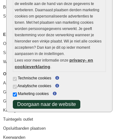
de website aan de hand van deze gegevens te
Betonblokken
verbeteren. Daarnaast plaatsen derden marketing
Stapelstenen
cookies om gepersonaliseerde advertenties te
tonen. Met het plaatsen van marketing cookies
worden persoonsgegevens verwerkt. Je geeft
Extra benodigdheden
toestemming voor deze verwerking wanneer je
hieronder een vinkje plaatst. Wil je niet alle cookies
Ophoogzand
accepteren? Dan kan je dit op ieder moment
Siergrind en siersplit
aanpassen in de instellingen.
privacy- en
Lees voor meer informatie onze
Waterafvoer
cookieverklaring
.
Overig
Technische cookies
Aanbiedingen
Analytische cookies
Goedkope bestrating
Marketing cookies
Goedkope tuintegels
Doorgaan naar de website
Kunstgras
Tuintegels outlet
Opsluitbanden plaatsen
Keerwanden