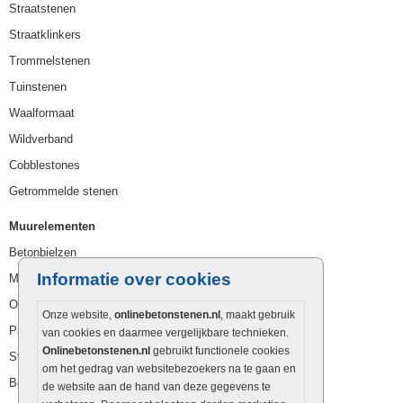
Straatstenen
Straatklinkers
Trommelstenen
Tuinstenen
Waalformaat
Wildverband
Cobblestones
Getrommelde stenen
Muurelementen
Betonbielzen
Informatie over cookies
Muurstenen
Opsluitbanden
Onze website,
onlinebetonstenen.nl
, maakt gebruik
Palissaden
van cookies en daarmee vergelijkbare technieken.
Onlinebetonstenen.nl
gebruikt functionele cookies
Stapelblokken
om het gedrag van websitebezoekers na te gaan en
Betonblokken
de website aan de hand van deze gegevens te