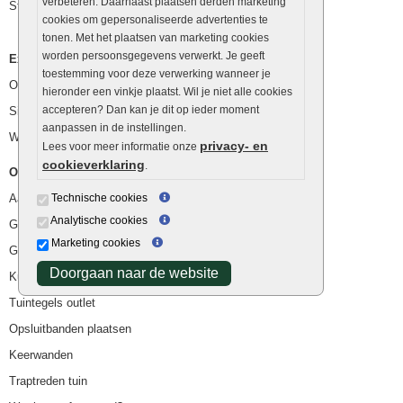
verbeteren. Daarnaast plaatsen derden marketing
Stapelstenen
cookies om gepersonaliseerde advertenties te
tonen. Met het plaatsen van marketing cookies
worden persoonsgegevens verwerkt. Je geeft
Extra benodigdheden
toestemming voor deze verwerking wanneer je
Ophoogzand
hieronder een vinkje plaatst. Wil je niet alle cookies
accepteren? Dan kan je dit op ieder moment
Siergrind en siersplit
aanpassen in de instellingen.
Waterafvoer
privacy- en
Lees voor meer informatie onze
cookieverklaring
.
Overig
Aanbiedingen
Technische cookies
Analytische cookies
Goedkope bestrating
Marketing cookies
Goedkope tuintegels
Doorgaan naar de website
Kunstgras
Tuintegels outlet
Opsluitbanden plaatsen
Keerwanden
Traptreden tuin