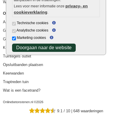
Waterafvoer
privacy- en
Lees voor meer informatie onze
cookieverklaring
.
Overig
Aanbiedingen
Technische cookies
Goedkope bestrating
Analytische cookies
Marketing cookies
Goedkope tuintegels
Doorgaan naar de website
Kunstgras
Tuintegels outlet
Opsluitbanden plaatsen
Keerwanden
Traptreden tuin
Wat is een facetrand?
Onlinebetonstenen.nl ©2026
9.1
/
10
|
648
waarderingen