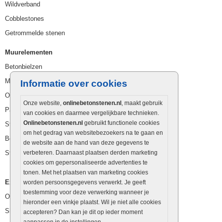
Wildverband
Cobblestones
Getrommelde stenen
Muurelementen
Betonbielzen
Muurstenen
Informatie over cookies
Opsluitbanden
Onze website,
onlinebetonstenen.nl
, maakt gebruik
Palissaden
van cookies en daarmee vergelijkbare technieken.
Onlinebetonstenen.nl
gebruikt functionele cookies
Stapelblokken
om het gedrag van websitebezoekers na te gaan en
Betonblokken
de website aan de hand van deze gegevens te
Stapelstenen
verbeteren. Daarnaast plaatsen derden marketing
cookies om gepersonaliseerde advertenties te
tonen. Met het plaatsen van marketing cookies
Extra benodigdheden
worden persoonsgegevens verwerkt. Je geeft
toestemming voor deze verwerking wanneer je
Ophoogzand
hieronder een vinkje plaatst. Wil je niet alle cookies
Siergrind en siersplit
accepteren? Dan kan je dit op ieder moment
aanpassen in de instellingen.