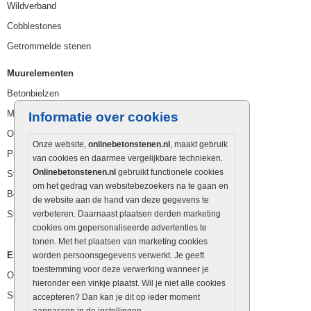
Wildverband
Cobblestones
Getrommelde stenen
Muurelementen
Betonbielzen
Muurstenen
Informatie over cookies
Opsluitbanden
Onze website,
onlinebetonstenen.nl
, maakt gebruik
Palissaden
van cookies en daarmee vergelijkbare technieken.
Onlinebetonstenen.nl
gebruikt functionele cookies
Stapelblokken
om het gedrag van websitebezoekers na te gaan en
Betonblokken
de website aan de hand van deze gegevens te
Stapelstenen
verbeteren. Daarnaast plaatsen derden marketing
cookies om gepersonaliseerde advertenties te
tonen. Met het plaatsen van marketing cookies
Extra benodigdheden
worden persoonsgegevens verwerkt. Je geeft
toestemming voor deze verwerking wanneer je
Ophoogzand
hieronder een vinkje plaatst. Wil je niet alle cookies
Siergrind en siersplit
accepteren? Dan kan je dit op ieder moment
aanpassen in de instellingen.