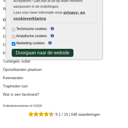
Siergrind en siersplit
accepteren? Dan kan je dit op ieder moment
aanpassen in de instellingen.
Waterafvoer
privacy- en
Lees voor meer informatie onze
cookieverklaring
.
Overig
Aanbiedingen
Technische cookies
Analytische cookies
Goedkope bestrating
Marketing cookies
Goedkope tuintegels
Doorgaan naar de website
Kunstgras
Tuintegels outlet
Opsluitbanden plaatsen
Keerwanden
Traptreden tuin
Wat is een facetrand?
Onlinebetonstenen.nl ©2026
9.1
/
10
|
648
waarderingen