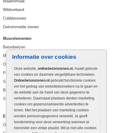
Waalformaat
Wildverband
Cobblestones
Getrommelde stenen
Muurelementen
Betonbielzen
Muurstenen
Informatie over cookies
Opsluitbanden
Onze website,
onlinebetonstenen.nl
, maakt gebruik
Palissaden
van cookies en daarmee vergelijkbare technieken.
Onlinebetonstenen.nl
gebruikt functionele cookies
Stapelblokken
om het gedrag van websitebezoekers na te gaan en
Betonblokken
de website aan de hand van deze gegevens te
verbeteren. Daarnaast plaatsen derden marketing
Stapelstenen
cookies om gepersonaliseerde advertenties te
tonen. Met het plaatsen van marketing cookies
Extra benodigdheden
worden persoonsgegevens verwerkt. Je geeft
toestemming voor deze verwerking wanneer je
Ophoogzand
hieronder een vinkje plaatst. Wil je niet alle cookies