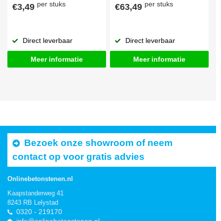
per stuks
per stuks
€3,49
€63,49
Direct leverbaar
Direct leverbaar
Meer informatie
Meer informatie
Bezoek onze showroom of neem
contact op voor gratis advies
Onlinebetonstenen.nl
Kaapstanderweg 41
8243 RB Lelystad
0320 - 219170
info@onlinebetonstenen.nl