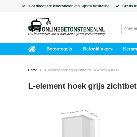
Goedkoopste leverancier
van
Kijlstra
bestrating
Gratis l
Betontegels
Betonklinkers
Kerami
Home
L-element hoek grijs zichtbeton 140x50x50x10cm
L-element hoek grijs zichtb