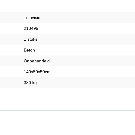
Tuinvisie
213495
1 stuks
Beton
Onbehandeld
140x50x50cm
380 kg