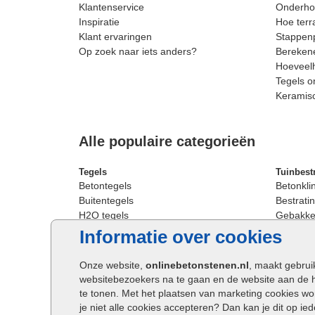
Klantenservice
Onderhou
Inspiratie
Hoe terr
Klant ervaringen
Stappenp
Op zoek naar iets anders?
Berekene
Hoeveelh
Tegels o
Keramis
Alle populaire categorieën
Tegels
Tuinbest
Betontegels
Betonkli
Buitentegels
Bestratin
H2O tegels
Gebakken
Keramische terrastegels
Sierbest
Informatie over cookies
Oprit tegels
Strakke 
Patio tegels
Straatst
Onze website,
onlinebetonstenen.nl
, maakt gebrui
Siertegels
Straatkli
websitebezoekers na te gaan en de website aan de 
Stoeptegels
Trommel
te tonen. Met het plaatsen van marketing cookies w
Straattegels
Tuinsten
je niet alle cookies accepteren? Dan kan je dit op i