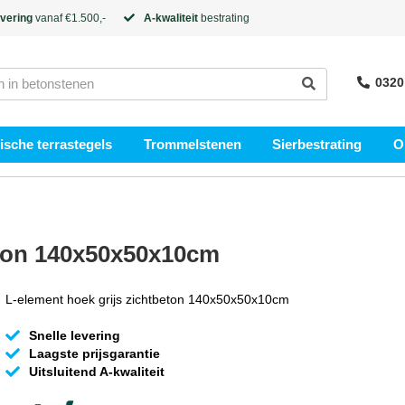
evering
vanaf €1.500,-
A-kwaliteit
bestrating
0320
sche terrastegels
Trommelstenen
Sierbestrating
O
eton 140x50x50x10cm
L-element hoek grijs zichtbeton 140x50x50x10cm
Snelle levering
Laagste prijsgarantie
Uitsluitend A-kwaliteit