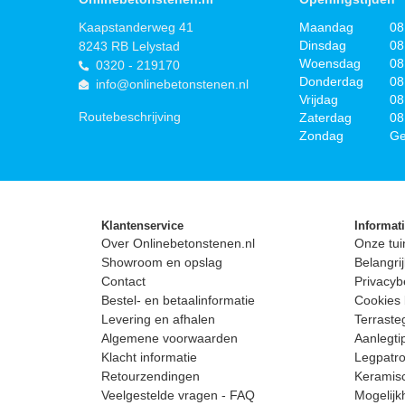
Kaapstanderweg 41
Maandag
08
Dinsdag
08
8243 RB Lelystad
Woensdag
08
0320 - 219170
Donderdag
08
info@onlinebetonstenen.nl
Vrijdag
08
Routebeschrijving
Zaterdag
08
Zondag
Ge
Klantenservice
Informat
Over Onlinebetonstenen.nl
Onze tui
Showroom en opslag
Belangrij
Contact
Privacyb
Bestel- en betaalinformatie
Cookies 
Levering en afhalen
Terrast
Algemene voorwaarden
Aanlegti
Klacht informatie
Legpatro
Retourzendingen
Keramisc
Veelgestelde vragen - FAQ
Mogelijk