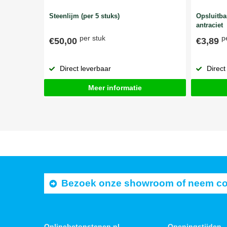
Steenlijm (per 5 stuks)
Opsluitb
antraciet
per stuk
p
€50,00
€3,89
Direct leverbaar
Direct
Meer informatie
Bezoek onze showroom of neem cont
Onlinebetonstenen.nl
Openingstijden