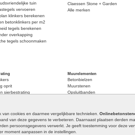
dsvriendelijke tuin
Claessen Stone + Garden
astegels vervoeren
Alle merken
lan klinkers berekenen
n betonklinkers per m2
eid tegels berekenen
nder overkapping
che tegels schoonmaken
rating
Muurelementen
nkers
Betonbielzen
g oprit
Muurstenen
 sierbestrating
Opsluitbanden
rating
Palissaden
bestrating
Stapelblokken
enen
Betonblokken
k van cookies en daarmee vergelijkbare technieken.
Onlinebetonsten
nkers
Stapelstenen
hand van deze gegevens te verbeteren. Daarnaast plaatsen derden mar
stenen
orden persoonsgegevens verwerkt. Je geeft toestemming voor deze verwe
en
eder moment aanpassen in de instellingen.