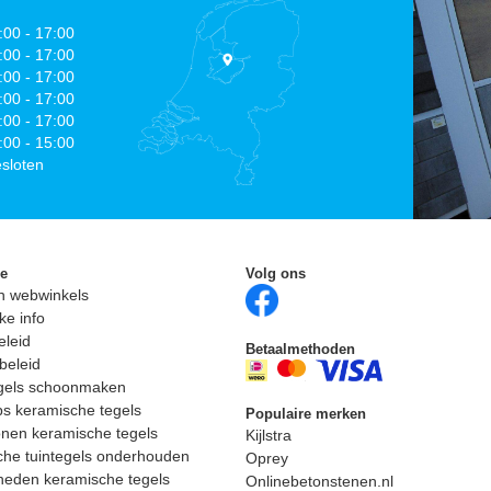
:00 - 17:00
:00 - 17:00
:00 - 17:00
:00 - 17:00
:00 - 17:00
:00 - 15:00
sloten
ie
Volg ons
n webwinkels
ke info
eleid
Betaalmethoden
beleid
egels schoonmaken
ps keramische tegels
Populaire merken
nen keramische tegels
Kijlstra
he tuintegels onderhouden
Oprey
heden keramische tegels
Onlinebetonstenen.nl