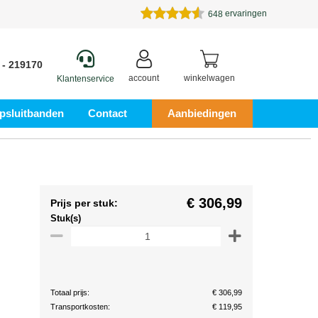
ervaringen
648
 - 219170
account
winkelwagen
Klantenservice
psluitbanden
Contact
Aanbiedingen
€ 306,99
Prijs per stuk:
Stuk(s)
Totaal prijs:
€ 306,99
Transportkosten:
€ 119,95