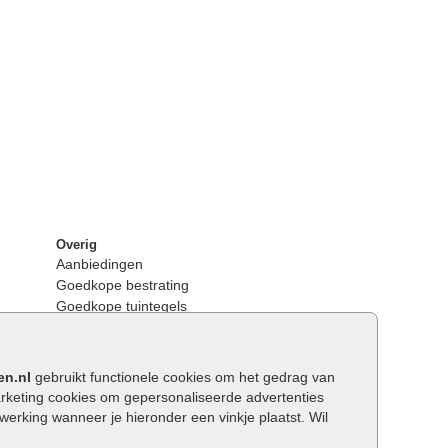
Overig
Aanbiedingen
Goedkope bestrating
Goedkope tuintegels
Kunstgras
Tuintegels outlet
Opsluitbanden plaatsen
en.nl
gebruikt functionele cookies om het gedrag van
Keerwanden
keting cookies om gepersonaliseerde advertenties
Traptreden tuin
rking wanneer je hieronder een vinkje plaatst. Wil
Wat is een facetrand?