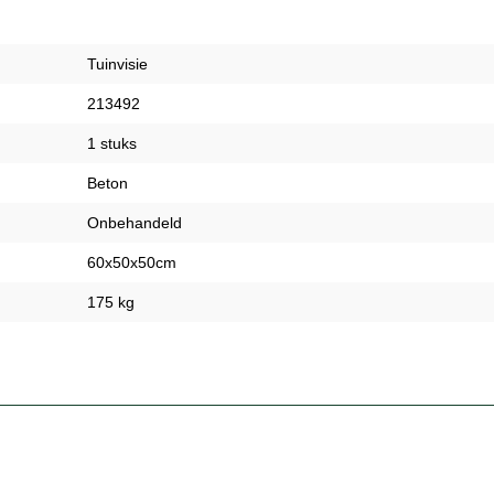
Tuinvisie
213492
1 stuks
Beton
Onbehandeld
60x50x50cm
175 kg