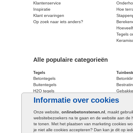
Klantenservice
Onderhou
Inspiratie
Hoe terr
Klant ervaringen
Stappenp
Op zoek naar iets anders?
Berekene
Hoeveelh
Tegels o
Keramis
Alle populaire categorieën
Tegels
Tuinbest
Betontegels
Betonkli
Buitentegels
Bestratin
H2O tegels
Gebakken
Keramische terrastegels
Sierbest
Informatie over cookies
Oprit tegels
Strakke 
Patio tegels
Straatst
Onze website,
onlinebetonstenen.nl
, maakt gebrui
Siertegels
Straatkli
websitebezoekers na te gaan en de website aan de 
Stoeptegels
Trommel
te tonen. Met het plaatsen van marketing cookies w
Straattegels
Tuinsten
je niet alle cookies accepteren? Dan kan je dit op i