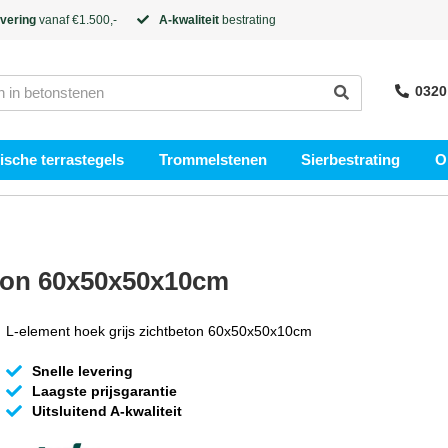
evering
vanaf €1.500,-
A-kwaliteit
bestrating
0320
sche terrastegels
Trommelstenen
Sierbestrating
O
eton 60x50x50x10cm
L-element hoek grijs zichtbeton 60x50x50x10cm
Snelle levering
Laagste prijsgarantie
Uitsluitend A-kwaliteit