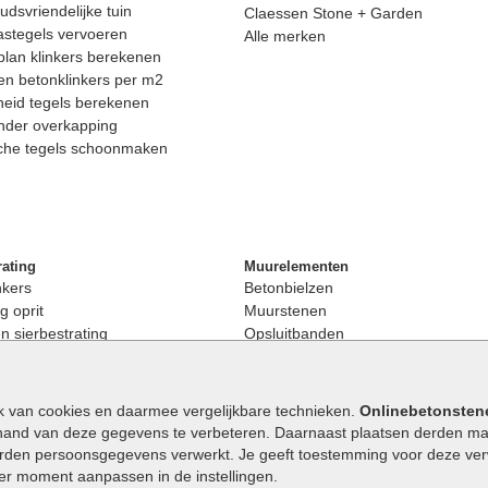
dsvriendelijke tuin
Claessen Stone + Garden
astegels vervoeren
Alle merken
lan klinkers berekenen
n betonklinkers per m2
eid tegels berekenen
nder overkapping
che tegels schoonmaken
rating
Muurelementen
nkers
Betonbielzen
g oprit
Muurstenen
 sierbestrating
Opsluitbanden
rating
Palissaden
bestrating
Stapelblokken
enen
Betonblokken
k van cookies en daarmee vergelijkbare technieken.
Onlinebetonsten
nkers
Stapelstenen
hand van deze gegevens te verbeteren. Daarnaast plaatsen derden mar
stenen
orden persoonsgegevens verwerkt. Je geeft toestemming voor deze verwe
en
eder moment aanpassen in de instellingen.