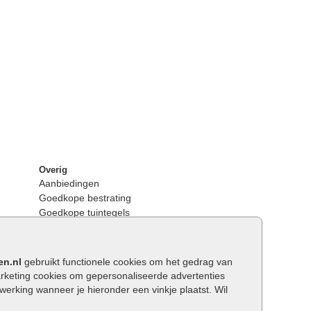
Overig
Aanbiedingen
Goedkope bestrating
Goedkope tuintegels
Kunstgras
Tuintegels outlet
Opsluitbanden plaatsen
en.nl
gebruikt functionele cookies om het gedrag van
Keerwanden
keting cookies om gepersonaliseerde advertenties
Traptreden tuin
rking wanneer je hieronder een vinkje plaatst. Wil
Wat is een facetrand?