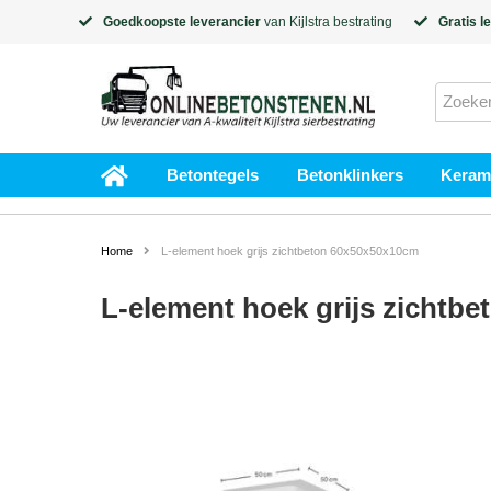
Goedkoopste leverancier
van
Kijlstra
bestrating
Gratis l
Betontegels
Betonklinkers
Kerami
Home
L-element hoek grijs zichtbeton 60x50x50x10cm
L-element hoek grijs zichtb