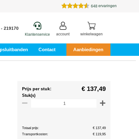
ervaringen
648
 - 219170
account
winkelwagen
Klantenservice
psluitbanden
Contact
Aanbiedingen
€ 137,49
Prijs per stuk:
Stuk(s)
Totaal prijs:
€ 137,49
Transportkosten:
€ 119,95