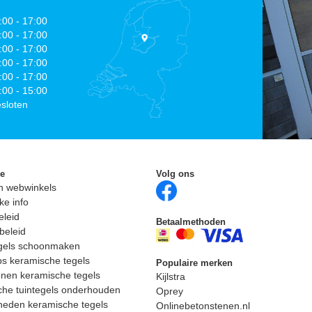
:00 - 17:00
:00 - 17:00
:00 - 17:00
:00 - 17:00
:00 - 17:00
:00 - 15:00
sloten
ie
Volg ons
n webwinkels
ke info
eleid
Betaalmethoden
beleid
egels schoonmaken
ps keramische tegels
Populaire merken
nen keramische tegels
Kijlstra
he tuintegels onderhouden
Oprey
heden keramische tegels
Onlinebetonstenen.nl