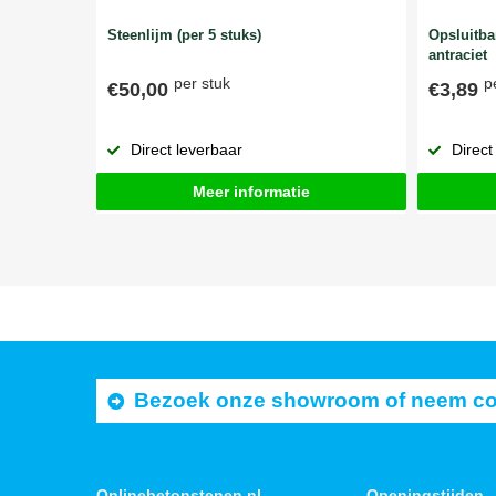
Steenlijm (per 5 stuks)
Opsluitb
antraciet
per stuk
p
€50,00
€3,89
Direct leverbaar
Direct
Meer informatie
Bezoek onze showroom of neem cont
Onlinebetonstenen.nl
Openingstijden