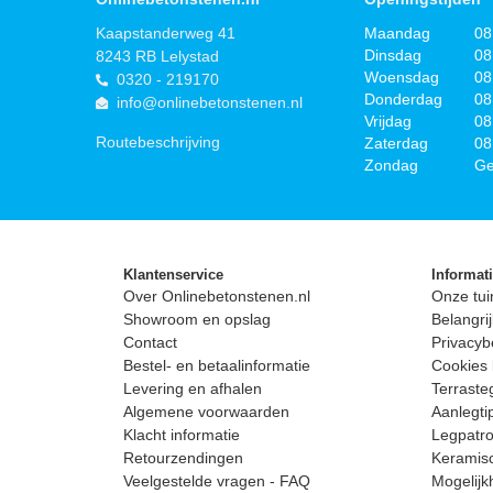
Kaapstanderweg 41
Maandag
08
Dinsdag
08
8243 RB Lelystad
Woensdag
08
0320 - 219170
Donderdag
08
info@onlinebetonstenen.nl
Vrijdag
08
Routebeschrijving
Zaterdag
08
Zondag
Ge
Klantenservice
Informat
Over Onlinebetonstenen.nl
Onze tui
Showroom en opslag
Belangrij
Contact
Privacyb
Bestel- en betaalinformatie
Cookies 
Levering en afhalen
Terrast
Algemene voorwaarden
Aanlegti
Klacht informatie
Legpatro
Retourzendingen
Keramisc
Veelgestelde vragen - FAQ
Mogelijk