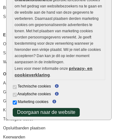
om het gedrag van websitebezoekers na te gaan en
Betonblokken
de website aan de hand van deze gegevens te
Stapelstenen
verbeteren. Daarnaast plaatsen derden marketing
cookies om gepersonaliseerde advertenties te
tonen. Met het plaatsen van marketing cookies
Extra benodigdheden
worden persoonsgegevens verwerkt. Je geeft
toestemming voor deze verwerking wanneer je
Ophoogzand
hieronder een vinkje plaatst. Wil je niet alle cookies
Siergrind en siersplit
accepteren? Dan kan je dit op ieder moment
Waterafvoer
aanpassen in de instellingen.
privacy- en
Lees voor meer informatie onze
Overig
cookieverklaring
.
Aanbiedingen
Technische cookies
Goedkope bestrating
Analytische cookies
Goedkope tuintegels
Marketing cookies
Kunstgras
Doorgaan naar de website
Tuintegels outlet
Opsluitbanden plaatsen
Keerwanden