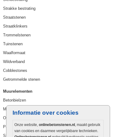
Strakke bestrating
Straatstenen
Straatklinkers
Trommelstenen
Tuinstenen
Waalformaat
Wildverband
Cobblestones
Getrommelde stenen
Muurelementen
Betonbielzen
Muurstenen
Informatie over cookies
Opsluitbanden
Onze website,
onlinebetonstenen.nl
, maakt gebruik
Palissaden
van cookies en daarmee vergelijkbare technieken.
Stapelblokken
Onlinebetonstenen.nl
gebruikt functionele cookies