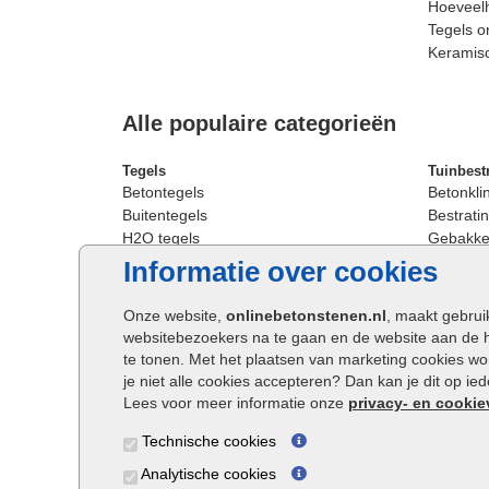
Hoeveelh
Tegels o
Keramis
Alle populaire categorieën
Tegels
Tuinbest
Betontegels
Betonkli
Buitentegels
Bestratin
H2O tegels
Gebakken
Keramische terrastegels
Sierbest
Informatie over cookies
Oprit tegels
Strakke 
Patio tegels
Straatst
Onze website,
onlinebetonstenen.nl
, maakt gebrui
Siertegels
Straatkli
websitebezoekers na te gaan en de website aan de 
Stoeptegels
Trommel
te tonen. Met het plaatsen van marketing cookies w
Straattegels
Tuinsten
je niet alle cookies accepteren? Dan kan je dit op i
Terrastegels
Waalfor
Lees voor meer informatie onze
privacy- en cookie
Tuintegels
Wildver
Technische cookies
Buitentegels
Cobbles
Grote terrastegels
Getromm
Analytische cookies