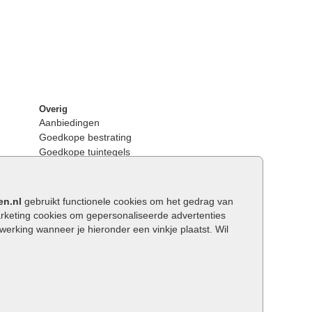
Overig
Aanbiedingen
Goedkope bestrating
Goedkope tuintegels
Kunstgras
Tuintegels outlet
Opsluitbanden plaatsen
en.nl
gebruikt functionele cookies om het gedrag van
Keerwanden
keting cookies om gepersonaliseerde advertenties
Traptreden tuin
rking wanneer je hieronder een vinkje plaatst. Wil
Wat is een facetrand?