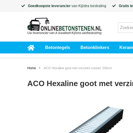
Goedkoopste leverancier
van
Kijlstra
bestrating
Gratis l
Betontegels
Betonklinkers
Kerami
Home
ACO Hexaline goot met verzinkt rooster 100cm
ACO Hexaline goot met verzi