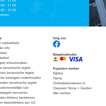
:00 - 17:00
:00 - 17:00
:00 - 15:00
sloten
ie
Volg ons
n webwinkels
ke info
eleid
Betaalmethoden
beleid
egels schoonmaken
ps keramische tegels
Populaire merken
nen keramische tegels
Kijlstra
he tuintegels onderhouden
Oprey
heden keramische tegels
Onlinebetonstenen.nl
dsvriendelijke tuin
Claessen Stone + Garden
astegels vervoeren
Alle merken
lan klinkers berekenen
n betonklinkers per m2