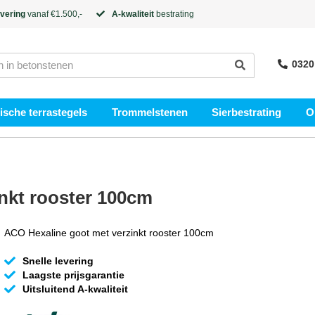
evering
vanaf €1.500,-
A-kwaliteit
bestrating
0320
sche terrastegels
Trommelstenen
Sierbestrating
O
nkt rooster 100cm
ACO Hexaline goot met verzinkt rooster 100cm
Snelle levering
Laagste prijsgarantie
Uitsluitend A-kwaliteit