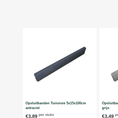
Opsluitbanden Tuinvisie 5x15x100cm
Opsluitb
antraciet
grijs
per stuks
p
€3,89
€3,49