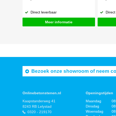
Direct leverbaar
Direct
Meer informatie
Bezoek onze showroom of neem cont
Onlinebetonstenen.nl
Openingstijden
Kaapstanderweg 41
Maandag
08
Dinsdag
08
8243 RB Lelystad
Woensdag
08
0320 - 219170