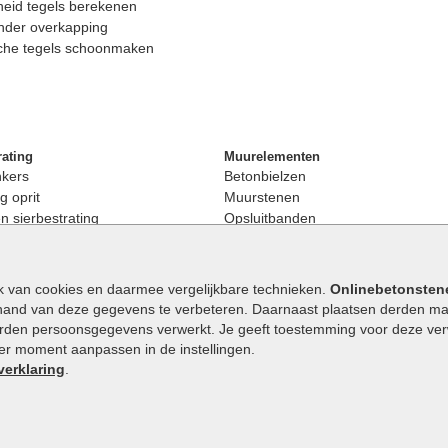
eid tegels berekenen
nder overkapping
che tegels schoonmaken
rating
Muurelementen
nkers
Betonbielzen
g oprit
Muurstenen
 sierbestrating
Opsluitbanden
rating
Palissaden
bestrating
Stapelblokken
enen
Betonblokken
k van cookies en daarmee vergelijkbare technieken.
Onlinebetonsten
nkers
Stapelstenen
hand van deze gegevens te verbeteren. Daarnaast plaatsen derden mar
stenen
orden persoonsgegevens verwerkt. Je geeft toestemming voor deze verwe
en
eder moment aanpassen in de instellingen.
Extra benodigdheden
maat
verklaring
.
Ophoogzand
band
Siergrind en siersplit
tones
Waterafvoer
elde stenen