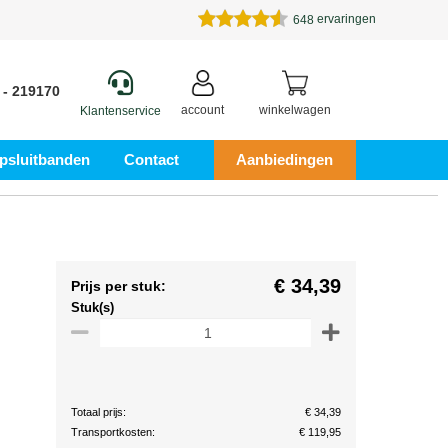
ervaringen
648
 - 219170
account
winkelwagen
Klantenservice
psluitbanden
Contact
Aanbiedingen
€ 34,39
Prijs per stuk:
Stuk(s)
Totaal prijs:
€ 34,39
Transportkosten:
€ 119,95