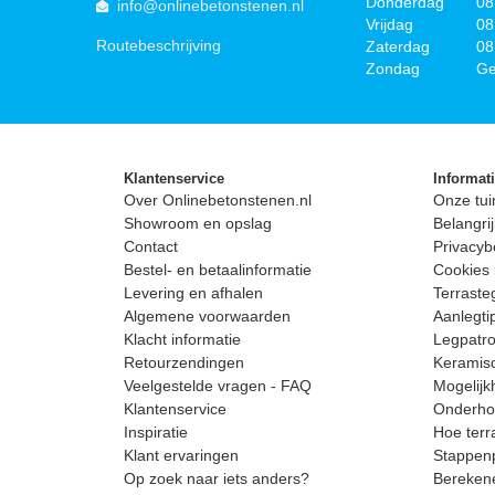
Donderdag
08
info@onlinebetonstenen.nl
Vrijdag
08
Routebeschrijving
Zaterdag
08
Zondag
Ge
Klantenservice
Informat
Over Onlinebetonstenen.nl
Onze tui
Showroom en opslag
Belangrij
Contact
Privacyb
Bestel- en betaalinformatie
Cookies 
Levering en afhalen
Terrast
Algemene voorwaarden
Aanlegti
Klacht informatie
Legpatro
Retourzendingen
Keramisc
Veelgestelde vragen - FAQ
Mogelijk
Klantenservice
Onderhou
Inspiratie
Hoe terr
Klant ervaringen
Stappenp
Op zoek naar iets anders?
Berekene