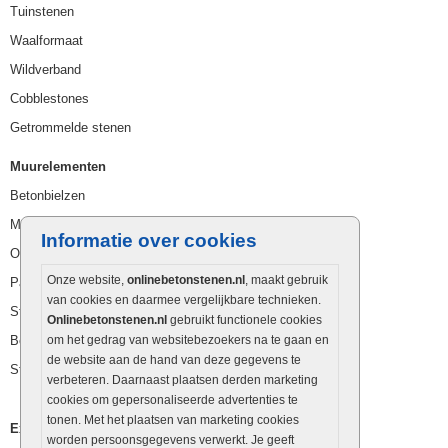
Tuinstenen
Waalformaat
Wildverband
Cobblestones
Getrommelde stenen
Muurelementen
Betonbielzen
Muurstenen
Informatie over cookies
Opsluitbanden
Onze website,
onlinebetonstenen.nl
, maakt gebruik
Palissaden
van cookies en daarmee vergelijkbare technieken.
Stapelblokken
Onlinebetonstenen.nl
gebruikt functionele cookies
Betonblokken
om het gedrag van websitebezoekers na te gaan en
de website aan de hand van deze gegevens te
Stapelstenen
verbeteren. Daarnaast plaatsen derden marketing
cookies om gepersonaliseerde advertenties te
tonen. Met het plaatsen van marketing cookies
Extra benodigdheden
worden persoonsgegevens verwerkt. Je geeft