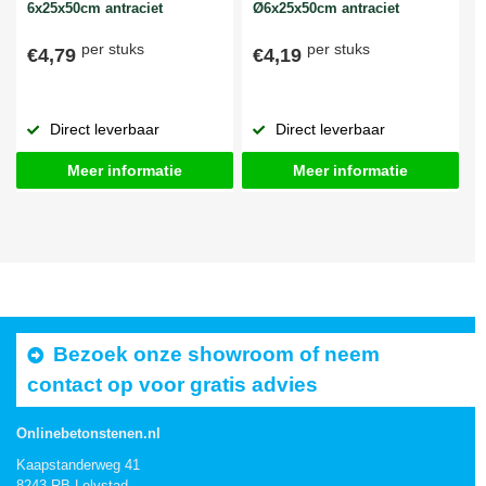
6x25x50cm antraciet
Ø6x25x50cm antraciet
per stuks
per stuks
€4,79
€4,19
Direct leverbaar
Direct leverbaar
Meer informatie
Meer informatie
Bezoek onze showroom of neem
contact op voor gratis advies
Onlinebetonstenen.nl
Kaapstanderweg 41
8243 RB Lelystad