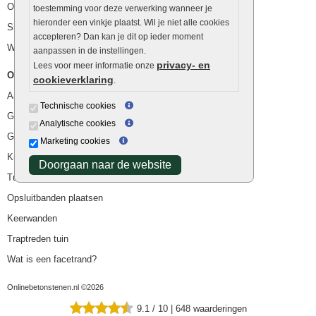
Ophoogzand
toestemming voor deze verwerking wanneer je
hieronder een vinkje plaatst. Wil je niet alle cookies
Siergrind en siersplit
accepteren? Dan kan je dit op ieder moment
Waterafvoer
aanpassen in de instellingen.
privacy- en
Lees voor meer informatie onze
Overig
cookieverklaring
.
Aanbiedingen
Technische cookies
Goedkope bestrating
Analytische cookies
Goedkope tuintegels
Marketing cookies
Kunstgras
Doorgaan naar de website
Tuintegels outlet
Opsluitbanden plaatsen
Keerwanden
Traptreden tuin
Wat is een facetrand?
Onlinebetonstenen.nl ©2026
9.1
/
10
|
648
waarderingen