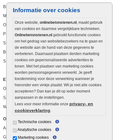
Betonbielzen
Informatie over cookies
Muurstenen
Onze website,
onlinebetonstenen.nl
, maakt gebruik
Opsluitbanden
van cookies en daarmee vergelijkbare technieken.
Palissaden
Onlinebetonstenen.nl
gebruikt functionele cookies
om het gedrag van websitebezoekers na te gaan en
Stapelblokken
de website aan de hand van deze gegevens te
Betonblokken
verbeteren. Daarnaast plaatsen derden marketing
cookies om gepersonaliseerde advertenties te
Stapelstenen
tonen. Met het plaatsen van marketing cookies
worden persoonsgegevens verwerkt. Je geeft
toestemming voor deze verwerking wanneer je
Extra benodigdheden
hieronder een vinkje plaatst. Wil je niet alle cookies
Ophoogzand
accepteren? Dan kan je dit op ieder moment
Siergrind en siersplit
aanpassen in de instellingen.
privacy- en
Lees voor meer informatie onze
Waterafvoer
cookieverklaring
.
Overig
Technische cookies
Aanbiedingen
Analytische cookies
Goedkope bestrating
Marketing cookies