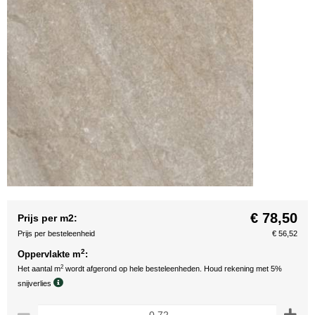
€ 78,50
Prijs per m2:
Prijs per besteleenheid
€ 56,52
2
Oppervlakte m
:
2
Het aantal m
wordt afgerond op hele besteleenheden. Houd rekening met 5%
snijverlies