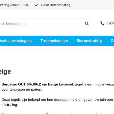
evering
vanaf €1.500,-
A-kwaliteit
bestrating
0320
sche terrastegels
Trommelstenen
Sierbestrating
O
eige
Bergerac OUT 60x60x2 cm Beige
keramiek tegel is een mooie keuz
voor terrassen en paden.
Deze tegels zijn bekend om hun duurzaamheid en geven uw tuin een 
uitstraling.