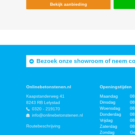
Bekijk aanbieding
Bezoek onze showroom of neem cont
Onlinebetonstenen.nl
Openingstijden
Kaapstanderweg 41
Maandag
08
Dinsdag
08
8243 RB Lelystad
Woensdag
08
0320 - 219170
Donderdag
08
info@onlinebetonstenen.nl
Vrijdag
08
Routebeschrijving
Zaterdag
08
Zondag
Ge