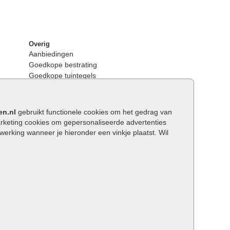
Overig
Aanbiedingen
Goedkope bestrating
Goedkope tuintegels
Kunstgras
Tuintegels outlet
Opsluitbanden plaatsen
en.nl
gebruikt functionele cookies om het gedrag van
Keerwanden
keting cookies om gepersonaliseerde advertenties
Traptreden tuin
rking wanneer je hieronder een vinkje plaatst. Wil
Wat is een facetrand?