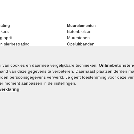
rating
Muurelementen
nkers
Betonbielzen
g oprit
Muurstenen
 sierbestrating
Opsluitbanden
rating
Palissaden
bestrating
Stapelblokken
enen
Betonblokken
k van cookies en daarmee vergelijkbare technieken.
Onlinebetonsten
nkers
Stapelstenen
hand van deze gegevens te verbeteren. Daarnaast plaatsen derden mar
stenen
orden persoonsgegevens verwerkt. Je geeft toestemming voor deze verwe
en
eder moment aanpassen in de instellingen.
Extra benodigdheden
maat
verklaring
.
Ophoogzand
band
Siergrind en siersplit
tones
Waterafvoer
elde stenen