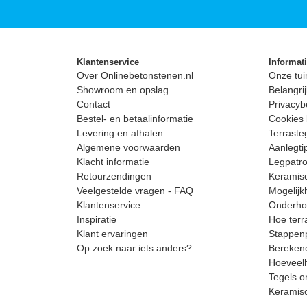
Klantenservice
Informat
Over Onlinebetonstenen.nl
Onze tui
Showroom en opslag
Belangrij
Contact
Privacyb
Bestel- en betaalinformatie
Cookies 
Levering en afhalen
Terrast
Algemene voorwaarden
Aanlegti
Klacht informatie
Legpatro
Retourzendingen
Keramisc
Veelgestelde vragen - FAQ
Mogelijk
Klantenservice
Onderhou
Inspiratie
Hoe terr
Klant ervaringen
Stappenp
Op zoek naar iets anders?
Berekene
Hoeveelh
Tegels o
Keramis