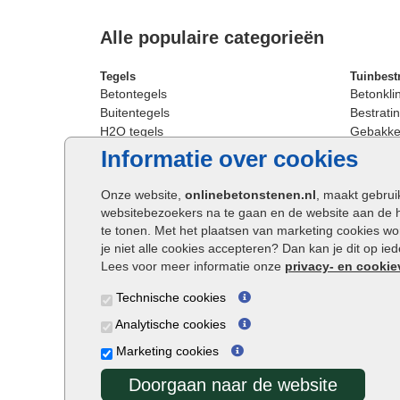
Alle populaire categorieën
Tegels
Tuinbest
Betontegels
Betonkli
Buitentegels
Bestratin
H2O tegels
Gebakken
Keramische terrastegels
Sierbest
Informatie over cookies
Oprit tegels
Strakke 
Patio tegels
Straatst
Onze website,
onlinebetonstenen.nl
, maakt gebrui
Siertegels
Straatkli
websitebezoekers na te gaan en de website aan de 
Stoeptegels
Trommel
te tonen. Met het plaatsen van marketing cookies w
Straattegels
Tuinsten
je niet alle cookies accepteren? Dan kan je dit op i
Terrastegels
Waalfor
Lees voor meer informatie onze
privacy- en cookie
Tuintegels
Wildver
Technische cookies
Buitentegels
Cobbles
Grote terrastegels
Getromm
Analytische cookies
Marketing cookies
Doorgaan naar de website
Onlinebetonstenen.nl ©2026