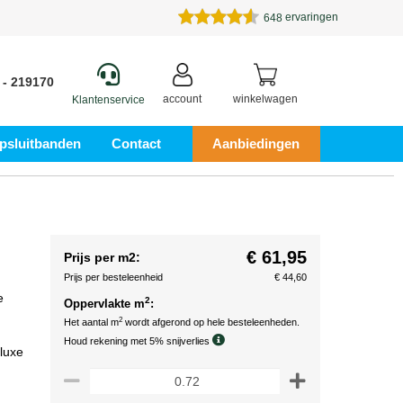
ervaringen
648
 - 219170
account
winkelwagen
Klantenservice
psluitbanden
Contact
Aanbiedingen
€ 61,95
Prijs per m2:
Prijs per besteleenheid
€ 44,60
e
2
Oppervlakte m
:
2
Het aantal m
wordt afgerond op hele besteleenheden.
Houd rekening met 5% snijverlies
luxe