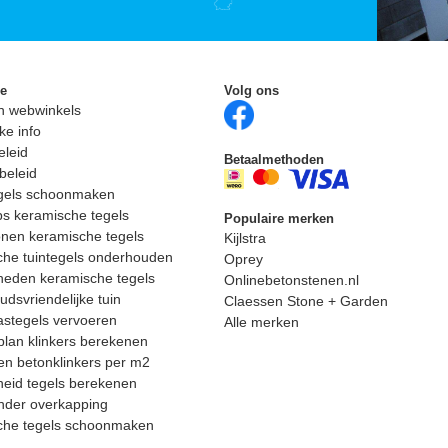
ie
Volg ons
n webwinkels
ke info
eleid
Betaalmethoden
beleid
egels schoonmaken
ps keramische tegels
Populaire merken
nen keramische tegels
Kijlstra
he tuintegels onderhouden
Oprey
heden keramische tegels
Onlinebetonstenen.nl
dsvriendelijke tuin
Claessen Stone + Garden
astegels vervoeren
Alle merken
lan klinkers berekenen
n betonklinkers per m2
eid tegels berekenen
nder overkapping
che tegels schoonmaken