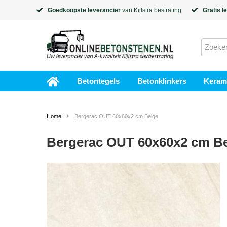
Goedkoopste leverancier
van
Kijlstra
bestrating
Gratis l
Betontegels
Betonklinkers
Kerami
Home
Bergerac OUT 60x60x2 cm Beige
Bergerac OUT 60x60x2 cm B