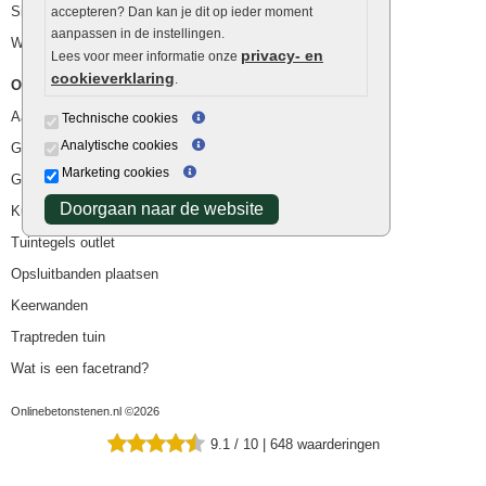
Siergrind en siersplit
accepteren? Dan kan je dit op ieder moment
aanpassen in de instellingen.
Waterafvoer
privacy- en
Lees voor meer informatie onze
cookieverklaring
.
Overig
Aanbiedingen
Technische cookies
Analytische cookies
Goedkope bestrating
Marketing cookies
Goedkope tuintegels
Doorgaan naar de website
Kunstgras
Tuintegels outlet
Opsluitbanden plaatsen
Keerwanden
Traptreden tuin
Wat is een facetrand?
Onlinebetonstenen.nl ©2026
9.1
/
10
|
648
waarderingen