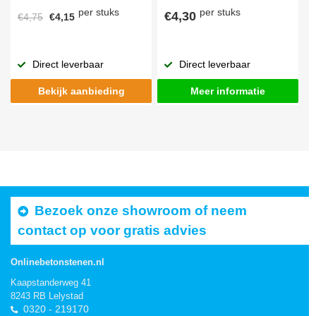
per stuks
per stuks
€4,30
€4,75
€4,15
Direct leverbaar
Direct leverbaar
Bekijk aanbieding
Meer informatie
Bezoek onze showroom of neem
contact op voor gratis advies
Onlinebetonstenen.nl
Kaapstanderweg 41
8243 RB Lelystad
0320 - 219170