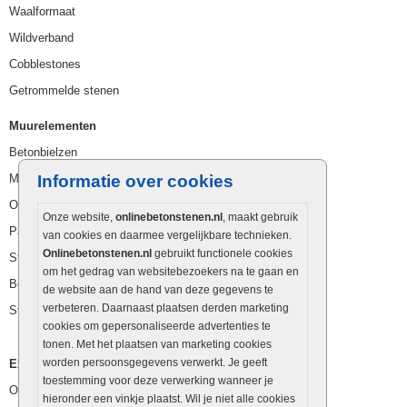
Waalformaat
Wildverband
Cobblestones
Getrommelde stenen
Muurelementen
Betonbielzen
Muurstenen
Informatie over cookies
Opsluitbanden
Onze website,
onlinebetonstenen.nl
, maakt gebruik
Palissaden
van cookies en daarmee vergelijkbare technieken.
Onlinebetonstenen.nl
gebruikt functionele cookies
Stapelblokken
om het gedrag van websitebezoekers na te gaan en
Betonblokken
de website aan de hand van deze gegevens te
verbeteren. Daarnaast plaatsen derden marketing
Stapelstenen
cookies om gepersonaliseerde advertenties te
tonen. Met het plaatsen van marketing cookies
worden persoonsgegevens verwerkt. Je geeft
Extra benodigdheden
toestemming voor deze verwerking wanneer je
Ophoogzand
hieronder een vinkje plaatst. Wil je niet alle cookies