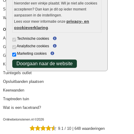
Ophoogzand
hieronder een vinkje plaatst. Wil je niet alle cookies
Siergrind en siersplit
accepteren? Dan kan je dit op ieder moment
aanpassen in de instellingen.
Waterafvoer
privacy- en
Lees voor meer informatie onze
cookieverklaring
.
Overig
Aanbiedingen
Technische cookies
Analytische cookies
Goedkope bestrating
Marketing cookies
Goedkope tuintegels
Doorgaan naar de website
Kunstgras
Tuintegels outlet
Opsluitbanden plaatsen
Keerwanden
Traptreden tuin
Wat is een facetrand?
Onlinebetonstenen.nl ©2026
9.1
/
10
|
648
waarderingen