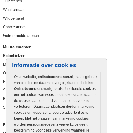
Tuinstenen
Waalformaat
Wildverband
Cobblestones
Getrommelde stenen
Muurelementen
Betonbielzen
Muurstenen
Informatie over cookies
Opsluitbanden
Onze website,
onlinebetonstenen.nl
, maakt gebruik
Palissaden
van cookies en daarmee vergelijkbare technieken.
Onlinebetonstenen.nl
gebruikt functionele cookies
Stapelblokken
om het gedrag van websitebezoekers na te gaan en
Betonblokken
de website aan de hand van deze gegevens te
verbeteren. Daarnaast plaatsen derden marketing
Stapelstenen
cookies om gepersonaliseerde advertenties te
tonen. Met het plaatsen van marketing cookies
worden persoonsgegevens verwerkt. Je geeft
Extra benodigdheden
toestemming voor deze verwerking wanneer je