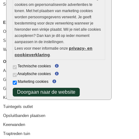
Stapelstenen
cookies om gepersonaliseerde advertenties te
tonen. Met het plaatsen van marketing cookies
worden persoonsgegevens verwerkt. Je geeft
Extra benodigdheden
toestemming voor deze verwerking wanneer je
hieronder een vinkje plaatst. Wil je niet alle cookies
Ophoogzand
accepteren? Dan kan je dit op ieder moment
Siergrind en siersplit
aanpassen in de instellingen.
privacy- en
Lees voor meer informatie onze
Waterafvoer
cookieverklaring
.
Overig
Technische cookies
Aanbiedingen
Analytische cookies
Goedkope bestrating
Marketing cookies
Goedkope tuintegels
Doorgaan naar de website
Kunstgras
Tuintegels outlet
Opsluitbanden plaatsen
Keerwanden
Traptreden tuin