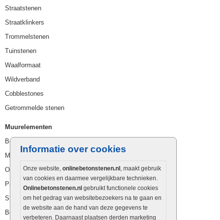
Straatstenen
Straatklinkers
Trommelstenen
Tuinstenen
Waalformaat
Wildverband
Cobblestones
Getrommelde stenen
Muurelementen
Betonbielzen
Informatie over cookies
Muurstenen
Onze website,
onlinebetonstenen.nl
, maakt gebruik
Opsluitbanden
van cookies en daarmee vergelijkbare technieken.
Palissaden
Onlinebetonstenen.nl
gebruikt functionele cookies
Stapelblokken
om het gedrag van websitebezoekers na te gaan en
de website aan de hand van deze gegevens te
Betonblokken
verbeteren. Daarnaast plaatsen derden marketing