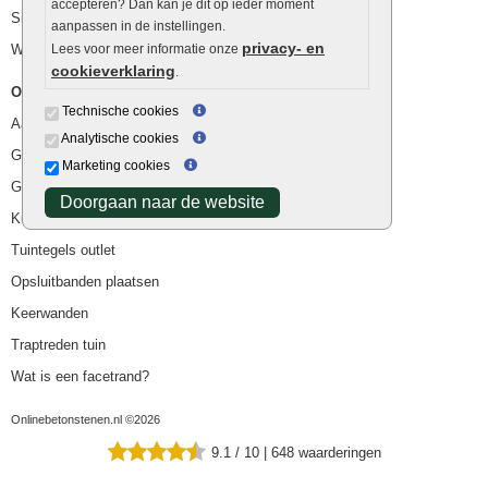
accepteren? Dan kan je dit op ieder moment
Siergrind en siersplit
aanpassen in de instellingen.
privacy- en
Waterafvoer
Lees voor meer informatie onze
cookieverklaring
.
Overig
Technische cookies
Aanbiedingen
Analytische cookies
Goedkope bestrating
Marketing cookies
Goedkope tuintegels
Doorgaan naar de website
Kunstgras
Tuintegels outlet
Opsluitbanden plaatsen
Keerwanden
Traptreden tuin
Wat is een facetrand?
Onlinebetonstenen.nl ©2026
9.1
/
10
|
648
waarderingen