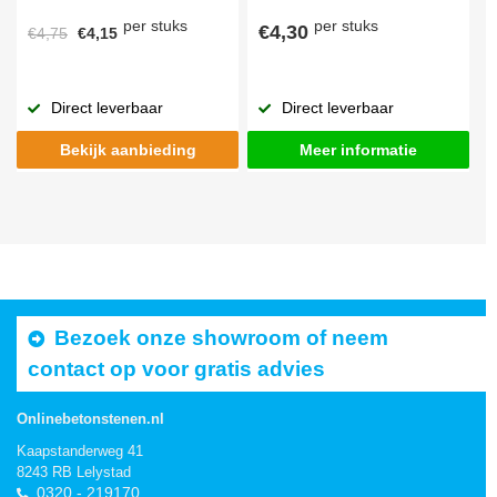
per stuks
per stuks
€4,30
€4,75
€4,15
Direct leverbaar
Direct leverbaar
Bekijk aanbieding
Meer informatie
Bezoek onze showroom of neem
contact op voor gratis advies
Onlinebetonstenen.nl
Kaapstanderweg 41
8243 RB Lelystad
0320 - 219170