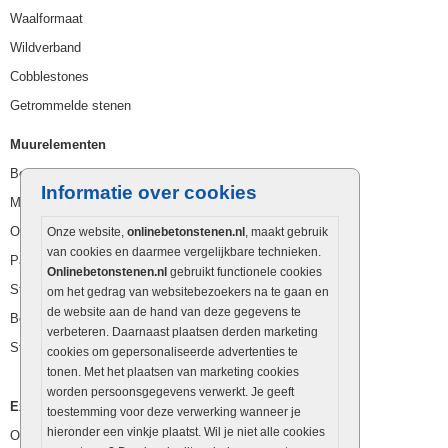
Waalformaat
Wildverband
Cobblestones
Getrommelde stenen
Muurelementen
Betonbielzen
Informatie over cookies
Muurstenen
Opsluitbanden
Onze website,
onlinebetonstenen.nl
, maakt gebruik
van cookies en daarmee vergelijkbare technieken.
Palissaden
Onlinebetonstenen.nl
gebruikt functionele cookies
Stapelblokken
om het gedrag van websitebezoekers na te gaan en
de website aan de hand van deze gegevens te
Betonblokken
verbeteren. Daarnaast plaatsen derden marketing
Stapelstenen
cookies om gepersonaliseerde advertenties te
tonen. Met het plaatsen van marketing cookies
worden persoonsgegevens verwerkt. Je geeft
Extra benodigdheden
toestemming voor deze verwerking wanneer je
hieronder een vinkje plaatst. Wil je niet alle cookies
Ophoogzand