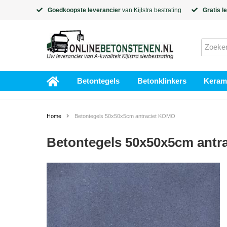
Goedkoopste leverancier
van
Kijlstra
bestrating
Gratis l
Betontegels
Betonklinkers
Kerami
Home
Betontegels 50x50x5cm antraciet KOMO
Betontegels 50x50x5cm antr