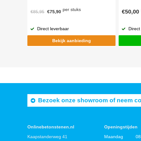
per stuks
€50,00
€85,95
€75,90
Direct
Direct leverbaar
Bekijk aanbieding
Bezoek onze showroom of neem cont
Onlinebetonstenen.nl
Openingstijden
Kaapstanderweg 41
Maandag
08