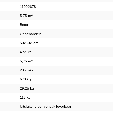
11002678
2
5.75 m
Beton
Onbehandeld
50x50x5cm
4 stuks
5,75 m2
23 stuks
670 kg
29,25 kg
115 kg
Uitsluitend per vol pak leverbaar!