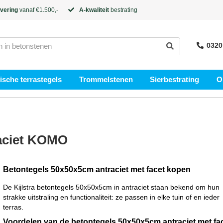
evering
vanaf €1.500,-
A-kwaliteit
bestrating
0320
sche terrastegels
Trommelstenen
Sierbestrating
O
aciet KOMO
Betontegels 50x50x5cm antraciet met facet kopen
De Kijlstra betontegels 50x50x5cm in antraciet staan bekend om hun
strakke uitstraling en functionaliteit: ze passen in elke tuin of en ieder
terras.
Voordelen van de betontegels 50x50x5cm antraciet met fa