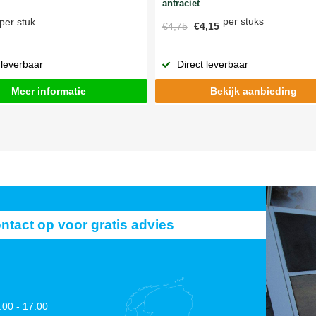
antraciet
per stuks
per stuk
€4,75
€4,15
 leverbaar
Direct leverbaar
Meer informatie
Bekijk aanbieding
act op voor gratis advies
:00 - 17:00