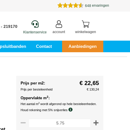
ervaringen
648
 - 219170
account
winkelwagen
Klantenservice
psluitbanden
Contact
Aanbiedingen
€ 22,65
Prijs per m2:
Prijs per besteleenheid
€ 130,24
2
Oppervlakte m
:
2
Het aantal m
wordt afgerond op hele besteleenheden.
Houd rekening met 5% snijverlies
cet