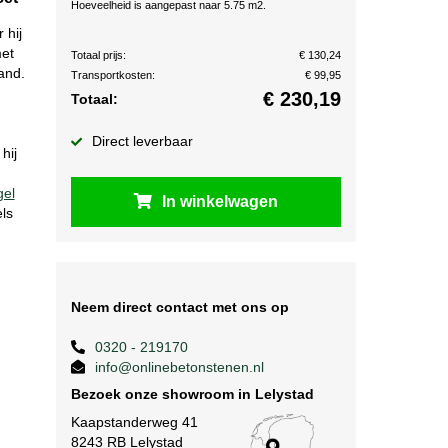
Hoeveelheid is aangepast naar 5.75 m2.
 hij
met
Totaal prijs:
€ 130,24
and.
Transportkosten:
€ 99,95
€
230,19
Totaal:
Direct leverbaar
hij
gel
In winkelwagen
ls
Neem direct contact met ons op
0320 - 219170
info@onlinebetonstenen.nl
Bezoek onze showroom in Lelystad
Kaapstanderweg 41
8243 RB Lelystad