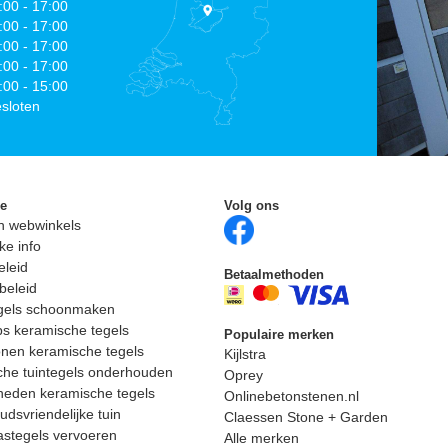
:00 - 17:00
:00 - 17:00
:00 - 17:00
:00 - 17:00
:00 - 15:00
sloten
ie
Volg ons
n webwinkels
ke info
eleid
Betaalmethoden
beleid
egels schoonmaken
ps keramische tegels
Populaire merken
nen keramische tegels
Kijlstra
he tuintegels onderhouden
Oprey
heden keramische tegels
Onlinebetonstenen.nl
dsvriendelijke tuin
Claessen Stone + Garden
astegels vervoeren
Alle merken