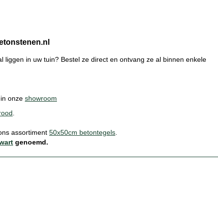
etonstenen.nl
l liggen in uw tuin? Bestel ze direct en ontvang ze al binnen enkele
n in onze
showroom
rood
.
 ons assortiment
50x50cm betontegels
.
wart
genoemd.