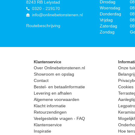
Dinsdag
08
8243 RB Lelystad
Woensdag
08
0320 - 219170
Donderdag
08
info@onlinebetonstenen.nl
Vrijdag
08
Routebeschrijving
Zaterdag
08
Zondag
Ge
Klantenservice
Informat
Over Onlinebetonstenen.nl
Onze tui
Showroom en opslag
Belangrij
Contact
Privacyb
Bestel- en betaalinformatie
Cookies 
Levering en afhalen
Terrast
Algemene voorwaarden
Aanlegti
Klacht informatie
Legpatro
Retourzendingen
Keramisc
Veelgestelde vragen - FAQ
Mogelijk
Klantenservice
Onderhou
Inspiratie
Hoe terr