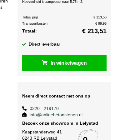
uren
Hoeveelheid is aangepast naar 5.75 m2.
ls
Totaal prijs:
€ 113,56
Transportkosten:
€ 99,95
€
213,51
Totaal:
Direct leverbaar
In winkelwagen
Neem direct contact met ons op
0320 - 219170
info@onlinebetonstenen.nl
Bezoek onze showroom in Lelystad
Kaapstanderweg 41
8243 RB Lelystad