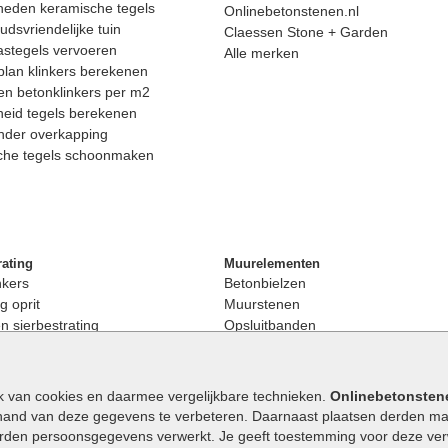
heden keramische tegels
Onlinebetonstenen.nl
dsvriendelijke tuin
Claessen Stone + Garden
astegels vervoeren
Alle merken
lan klinkers berekenen
n betonklinkers per m2
eid tegels berekenen
nder overkapping
che tegels schoonmaken
rating
Muurelementen
nkers
Betonbielzen
g oprit
Muurstenen
 sierbestrating
Opsluitbanden
rating
Palissaden
bestrating
Stapelblokken
enen
Betonblokken
k van cookies en daarmee vergelijkbare technieken.
Onlinebetonsten
nkers
Stapelstenen
hand van deze gegevens te verbeteren. Daarnaast plaatsen derden mar
stenen
orden persoonsgegevens verwerkt. Je geeft toestemming voor deze verwe