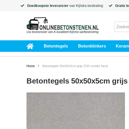
Goedkoopste leverancier
van
Kijlstra
bestrating
Gratis l
Betontegels
Betonklinkers
Kerami
Home
Betontegels 50x50x5cm grijs ZVK zonder facet
Betontegels 50x50x5cm grijs