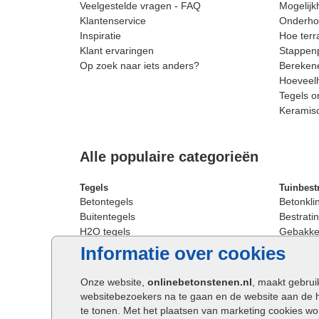
Veelgestelde vragen - FAQ
Mogelijk
Klantenservice
Onderhou
Inspiratie
Hoe terr
Klant ervaringen
Stappenp
Op zoek naar iets anders?
Berekene
Hoeveelh
Tegels o
Keramis
Alle populaire categorieën
Tegels
Tuinbest
Betontegels
Betonkli
Buitentegels
Bestratin
H2O tegels
Gebakken
Keramische terrastegels
Sierbest
Informatie over cookies
Oprit tegels
Strakke 
Patio tegels
Straatst
Onze website,
onlinebetonstenen.nl
, maakt gebrui
Siertegels
Straatkli
websitebezoekers na te gaan en de website aan de 
Stoeptegels
Trommel
te tonen. Met het plaatsen van marketing cookies w