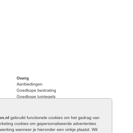
Overig
Aanbiedingen
Goedkope bestrating
Goedkope tuintegels
Kunstgras
Tuintegels outlet
Opsluitbanden plaatsen
en.nl
gebruikt functionele cookies om het gedrag van
Keerwanden
keting cookies om gepersonaliseerde advertenties
Traptreden tuin
rking wanneer je hieronder een vinkje plaatst. Wil