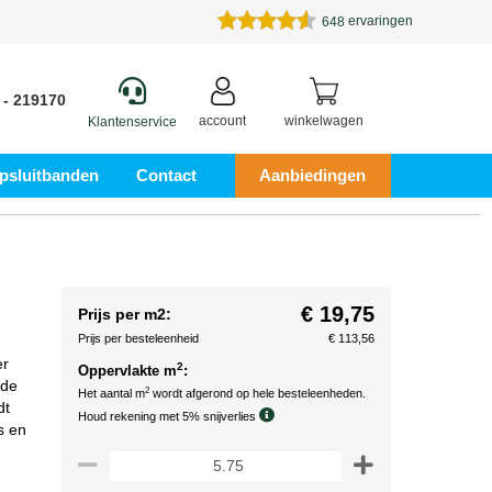
ervaringen
648
 - 219170
account
winkelwagen
Klantenservice
psluitbanden
Contact
Aanbiedingen
€ 19,75
Prijs per m2:
Prijs per besteleenheid
€ 113,56
er
2
Oppervlakte m
:
 de
2
Het aantal m
wordt afgerond op hele besteleenheden.
dt
Houd rekening met 5% snijverlies
s en