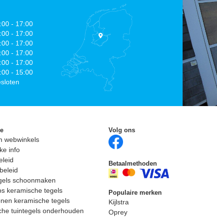
:00 - 17:00
:00 - 17:00
:00 - 17:00
:00 - 17:00
:00 - 17:00
:00 - 15:00
sloten
ie
Volg ons
n webwinkels
ke info
eleid
Betaalmethoden
beleid
egels schoonmaken
ps keramische tegels
Populaire merken
nen keramische tegels
Kijlstra
he tuintegels onderhouden
Oprey