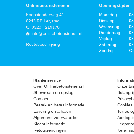
Onlinebetonstenen.nl
Openingstijden
Kaapstanderweg 41
Maandag
08
Dinsdag
08
8243 RB Lelystad
Woensdag
08
0320 - 219170
Donderdag
08
info@onlinebetonstenen.nl
Vrijdag
08
Routebeschrijving
Zaterdag
08
Zondag
Ge
Klantenservice
Informat
Over Onlinebetonstenen.nl
Onze tui
Showroom en opslag
Belangrij
Contact
Privacyb
Bestel- en betaalinformatie
Cookies 
Levering en afhalen
Terrast
Algemene voorwaarden
Aanlegti
Klacht informatie
Legpatro
Retourzendingen
Keramisc