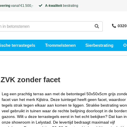
evering
vanaf €1.500,-
A-kwaliteit
bestrating
0320
sche terrastegels
Trommelstenen
Sierbestrating
O
 ZVK zonder facet
Leg een prachtig terras aan met de betontegel 50x50x5cm grijs zond
facet van het merk Kijlstra. Deze tuintegel heeft geen facet, waardoor
tegels strak tegen elkaar aan komen te liggen. Strakke bestrating wor
veel gebruikt in tuinen waar de rechte belijning doorloopt in de border
gazons. Wilt u deze terrastegels eerst in het echt bekijken? Dat kan in
onze showroom in Lelystad. De levertijd bedraagt maximaal vijf