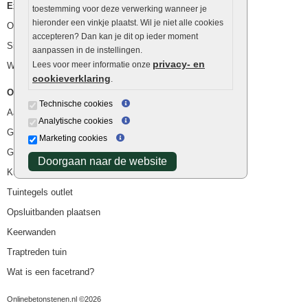
Extra benodigdheden
toestemming voor deze verwerking wanneer je
hieronder een vinkje plaatst. Wil je niet alle cookies
Ophoogzand
accepteren? Dan kan je dit op ieder moment
Siergrind en siersplit
aanpassen in de instellingen.
privacy- en
Lees voor meer informatie onze
Waterafvoer
cookieverklaring
.
Overig
Technische cookies
Aanbiedingen
Analytische cookies
Goedkope bestrating
Marketing cookies
Goedkope tuintegels
Doorgaan naar de website
Kunstgras
Tuintegels outlet
Opsluitbanden plaatsen
Keerwanden
Traptreden tuin
Wat is een facetrand?
Onlinebetonstenen.nl ©2026