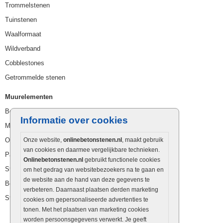
Trommelstenen
Tuinstenen
Waalformaat
Wildverband
Cobblestones
Getrommelde stenen
Muurelementen
Betonbielzen
Informatie over cookies
Muurstenen
Opsluitbanden
Onze website,
onlinebetonstenen.nl
, maakt gebruik
van cookies en daarmee vergelijkbare technieken.
Palissaden
Onlinebetonstenen.nl
gebruikt functionele cookies
Stapelblokken
om het gedrag van websitebezoekers na te gaan en
de website aan de hand van deze gegevens te
Betonblokken
verbeteren. Daarnaast plaatsen derden marketing
Stapelstenen
cookies om gepersonaliseerde advertenties te
tonen. Met het plaatsen van marketing cookies
worden persoonsgegevens verwerkt. Je geeft