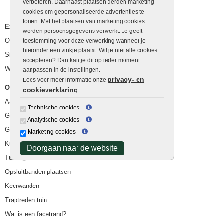
verbeteren. Daarnaast plaatsen derden marketing
cookies om gepersonaliseerde advertenties te
tonen. Met het plaatsen van marketing cookies
Extra benodigdheden
worden persoonsgegevens verwerkt. Je geeft
Ophoogzand
toestemming voor deze verwerking wanneer je
hieronder een vinkje plaatst. Wil je niet alle cookies
Siergrind en siersplit
accepteren? Dan kan je dit op ieder moment
Waterafvoer
aanpassen in de instellingen.
privacy- en
Lees voor meer informatie onze
Overig
cookieverklaring
.
Aanbiedingen
Technische cookies
Goedkope bestrating
Analytische cookies
Goedkope tuintegels
Marketing cookies
Kunstgras
Doorgaan naar de website
Tuintegels outlet
Opsluitbanden plaatsen
Keerwanden
Traptreden tuin
Wat is een facetrand?