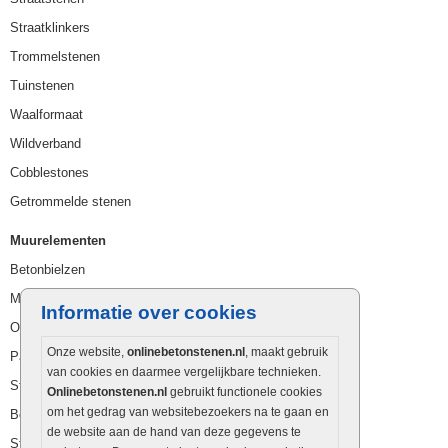
Straatklinkers
Trommelstenen
Tuinstenen
Waalformaat
Wildverband
Cobblestones
Getrommelde stenen
Muurelementen
Betonbielzen
Muurstenen
Informatie over cookies
Opsluitbanden
Onze website,
onlinebetonstenen.nl
, maakt gebruik
Palissaden
van cookies en daarmee vergelijkbare technieken.
Stapelblokken
Onlinebetonstenen.nl
gebruikt functionele cookies
om het gedrag van websitebezoekers na te gaan en
Betonblokken
de website aan de hand van deze gegevens te
Stapelstenen