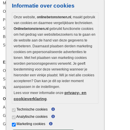
Muurstenen
Informatie over cookies
Opsluitbanden
Onze website,
onlinebetonstenen.nl
, maakt gebruik
Palissaden
van cookies en daarmee vergelijkbare technieken.
Stapelblokken
Onlinebetonstenen.nl
gebruikt functionele cookies
om het gedrag van websitebezoekers na te gaan en
Betonblokken
de website aan de hand van deze gegevens te
Stapelstenen
verbeteren. Daarnaast plaatsen derden marketing
cookies om gepersonaliseerde advertenties te
tonen. Met het plaatsen van marketing cookies
Extra benodigdheden
worden persoonsgegevens verwerkt. Je geeft
toestemming voor deze verwerking wanneer je
Ophoogzand
hieronder een vinkje plaatst. Wil je niet alle cookies
Siergrind en siersplit
accepteren? Dan kan je dit op ieder moment
aanpassen in de instellingen.
Waterafvoer
privacy- en
Lees voor meer informatie onze
cookieverklaring
Overig
.
Aanbiedingen
Technische cookies
Goedkope bestrating
Analytische cookies
Goedkope tuintegels
Marketing cookies